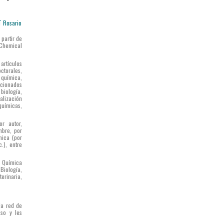
partir de
 Chemical
 artículos
ctorales,
 química,
acionados
biología,
alización
químicas,
r autor,
mbre, por
mica (por
.), entre
e Química
Biología,
erinaria,
la red de
eso y les