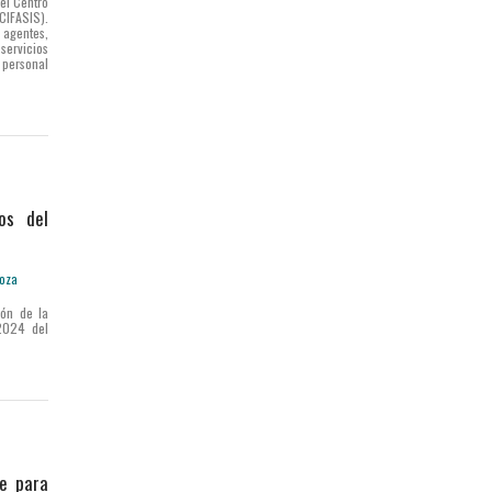
del Centro
CIFASIS).
agentes,
servicios
 personal
os del
ión de la
2024 del
le para