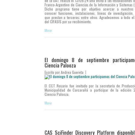
de la UAT realizó el 13/09/24 una visita a las instalaciones 
Franco-Argentino de Ciencias de la Información y Sistemas (
Dicho programa tiene por objetivo acercar a nuestros 
conocer funciones, instalaciones, líneas de investigación, 
que prestan a terceros; entre otros. Agradecemos a todo el
del CIFASIS por su recibimiento.
More
El domingo 8 de septiembre participam
Ciencia Palooza
Escrito por
Andrea Guereta
El CCT Rosario fue invitado por la secretaría de Producc
Municipalidad de Carcarañá a participar de la edición 
Ciencia Palooza.
More
CAS SciFinder Discovery Platform disponib