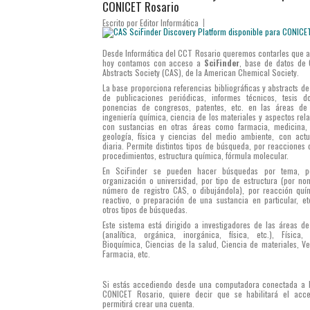
CONICET Rosario
Escrito por
Editor Informática
Desde Informática del CCT Rosario queremos contarles que a 
hoy contamos con acceso a
SciFinder
, base de datos de
Abstracts Society (CAS), de la American Chemical Society.
La base proporciona referencias bibliográficas y abstracts de
de publicaciones periódicas, informes técnicos, tesis do
ponencias de congresos, patentes, etc. en las áreas de
ingeniería química, ciencia de los materiales y aspectos rel
con sustancias en otras áreas como farmacia, medicina, 
geología, física y ciencias del medio ambiente, con actu
diaria. Permite distintos tipos de búsqueda, por reacciones 
procedimientos, estructura química, fórmula molecular.
En SciFinder se pueden hacer búsquedas por tema, po
organización o universidad, por tipo de estructura (por no
número de registro CAS, o dibujándola), por reacción quí
reactivo, o preparación de una sustancia en particular, etc
otros tipos de búsquedas.
Este sistema está dirigido a investigadores de las áreas d
(analítica, orgánica, inorgánica, física, etc.), Física, 
Bioquímica, Ciencias de la salud, Ciencia de materiales, Vet
Farmacia, etc.
Si estás accediendo desde una computadora conectada a 
CONICET Rosario, quiere decir que se habilitará el acc
permitirá crear una cuenta.