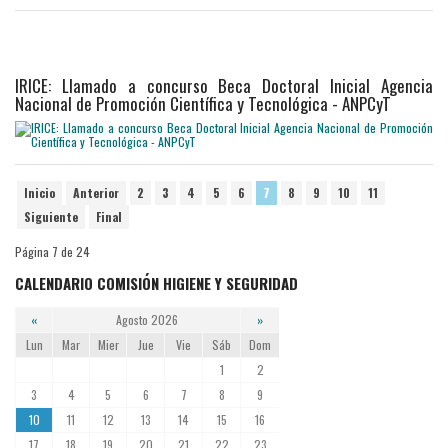
IRICE: Llamado a concurso Beca Doctoral Inicial Agencia
Nacional de Promoción Científica y Tecnológica - ANPCyT
Inicio
Anterior
2
3
4
5
6
7
8
9
10
11
Siguiente
Final
Página 7 de 24
CALENDARIO COMISIÓN HIGIENE Y SEGURIDAD
«
Agosto 2026
»
Lun
Mar
Mier
Jue
Vie
Sáb
Dom
1
2
3
4
5
6
7
8
9
10
11
12
13
14
15
16
17
18
19
20
21
22
23