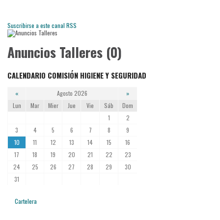
Suscribirse a este canal RSS
Anuncios Talleres (0)
CALENDARIO COMISIÓN HIGIENE Y SEGURIDAD
«
Agosto 2026
»
Lun
Mar
Mier
Jue
Vie
Sáb
Dom
1
2
3
4
5
6
7
8
9
10
11
12
13
14
15
16
17
18
19
20
21
22
23
24
25
26
27
28
29
30
31
Cartelera