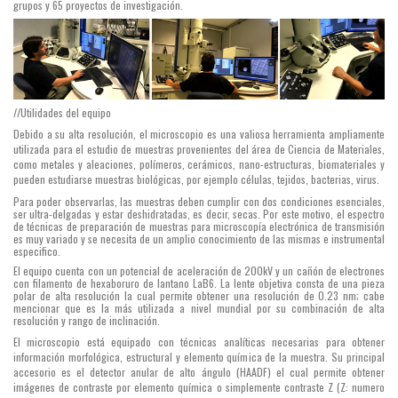
grupos y 65 proyectos de investigación.
//Utilidades del equipo
Debido a su alta resolución, el microscopio es una valiosa herramienta ampliamente
utilizada para el estudio de
muestras provenientes del área de Ciencia de Materiales,
como metales y aleaciones, polímeros, cerámicos, nano-estructuras, biomateriales y
pueden estudiarse muestras biológicas, por ejemplo células, tejidos, bacterias, virus.
Para poder observarlas, las muestras deben cumplir con dos condiciones esenciales,
ser ultra-delgadas y estar deshidratadas, es decir, secas. Por este motivo, el espectro
de técnicas de preparación de muestras para microscopía electrónica de transmisión
es muy variado y se necesita de un amplio conocimiento de las mismas e instrumental
especifico.
El equipo cuenta con un potencial de aceleración de 200kV y un cañón de electrones
con filamento de hexaboruro de lantano LaB6. La lente objetiva consta de una pieza
polar de alta resolución la cual permite obtener una resolución de 0.23 nm; cabe
mencionar que es la más utilizada a nivel mundial por su combinación de alta
resolución y rango de inclinación.
El microscopio está equipado con técnicas analíticas necesarias para obtener
información morfológica, estructural y elemento química de la muestra. Su principal
accesorio es el detector anular de alto ángulo (HAADF) el cual permite obtener
imágenes de contraste por elemento química o simplemente contraste Z (Z: numero