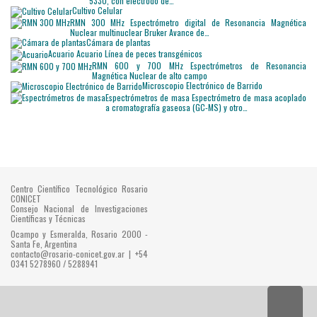
5330, con electrodo de…
Cultivo Celular
RMN 300 MHz
Espectrómetro digital de Resonancia Magnética
Nuclear multinuclear Bruker Avance de…
Cámara de plantas
Acuario
Acuario Línea de peces transgénicos
RMN 600 y 700 MHz
Espectrómetros de Resonancia
Magnética Nuclear de alto campo
Microscopio Electrónico de Barrido
Espectrómetros de masa
Espectrómetro de masa acoplado
a cromatografía gaseosa (GC-MS) y otro…
Centro Científico Tecnológico Rosario
CONICET
Consejo Nacional de Investigaciones
Científicas y Técnicas
Ocampo y Esmeralda, Rosario 2000 -
Santa Fe, Argentina
contacto@rosario-conicet.gov.ar | +54
0341 5278960 / 5288941