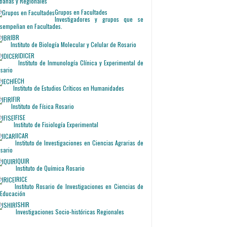
banas y Regionales
Grupos en Facultades
Investigadores y grupos que se
sempeñan en Facultades.
IBR
Instituto de Biología Molecular y Celular de Rosario
IDICER
Instituto de Inmunología Clínica y Experimental de
sario
IECH
Instituto de Estudios Críticos en Humanidades
IFIR
Instituto de Física Rosario
IFISE
Instituto de Fisiología Experimental
IICAR
Instituto de Investigaciones en Ciencias Agrarias de
sario
IQUIR
Instituto de Química Rosario
IRICE
Instituto Rosario de Investigaciones en Ciencias de
 Educación
ISHIR
Investigaciones Socio-históricas Regionales