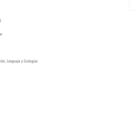
)
ar
ón, Lenguaje y Ecologías