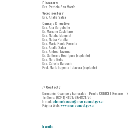
Directora:
Dra. Patricia San Martín
Vicedirectora:
Dra. Analía Salsa
Consejo Directivo:
Dra. Ana Borgobello
Dr. Mariano Castellaro
Dra. Natalia Monjelat
Dra, Nadia Peralta
Dra. María Paula Pierella
Dra. Analía Salsa
Dra. Andrea Taverna
Dr. Guillermo Rodríguez (suplente)
Dra. Nora Bolis
Dra. Celeste Baiocchi
Prof. María Eugenia Talavera (suplente)
// Contacto:
Dirección: Ocampo y Esmeralda - Predio CONICET Rosario – S
Teléfono: (0341) 4821769/4821770
E-mail:
administracion@irice-conicet.gov.ar
Página Web:
www.irice-conicet.gov.ar
Ir arriba