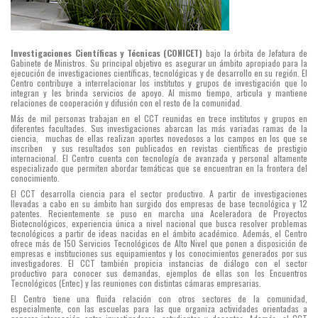
Investigaciones Científicas y Técnicas (CONICET)
bajo la órbita de Jefatura de
Gabinete de Ministros. Su principal objetivo es asegurar un ámbito apropiado para la
ejecución de investigaciones científicas, tecnológicas y de desarrollo en su región. El
Centro contribuye a interrelacionar los institutos y grupos de investigación que lo
integran y les brinda servicios de apoyo. Al mismo tiempo, articula y mantiene
relaciones de cooperación y difusión con el resto de la comunidad.
Más de mil personas trabajan en el CCT reunidas en trece institutos y grupos en
diferentes facultades. Sus investigaciones abarcan las más variadas ramas de la
ciencia, muchas de ellas realizan aportes novedosos a los campos en los que se
inscriben y sus resultados son publicados en revistas científicas de prestigio
internacional. El Centro cuenta con tecnología de avanzada y personal altamente
especializado que permiten abordar temáticas que se encuentran en la frontera del
conocimiento.
El CCT desarrolla ciencia para el sector productivo. A partir de investigaciones
llevadas a cabo en su ámbito han surgido dos empresas de base tecnológica y 12
patentes. Recientemente se puso en marcha una Aceleradora de Proyectos
Biotecnológicos, experiencia única a nivel nacional que busca resolver problemas
tecnológicos a partir de ideas nacidas en el ámbito académico. Además, el Centro
ofrece más de 150 Servicios Tecnológicos de Alto Nivel que ponen a disposición de
empresas e instituciones sus equipamientos y los conocimientos generados por sus
investigadores. El CCT también propicia instancias de diálogo con el sector
productivo para conocer sus demandas, ejemplos de ellas son los Encuentros
Tecnológicos (Entec) y las reuniones con distintas cámaras empresarias.
El Centro tiene una fluida relación con otros sectores de la comunidad,
especialmente, con las escuelas para las que organiza actividades orientadas a