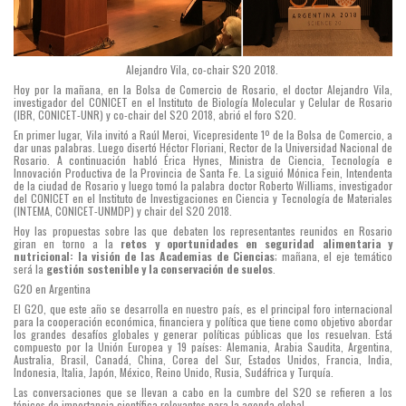
Alejandro Vila, co-chair S20 2018.
Hoy por la mañana, en la Bolsa de Comercio de Rosario, el doctor Alejandro Vila,
investigador del CONICET en el Instituto de Biología Molecular y Celular de Rosario
(IBR, CONICET-UNR) y co-chair del S20 2018, abrió el foro S20.
En primer lugar, Vila invitó a Raúl Meroi, Vicepresidente 1º de la Bolsa de Comercio, a
dar unas palabras. Luego disertó Héctor Floriani, Rector de la Universidad Nacional de
Rosario. A continuación habló Érica Hynes, Ministra de Ciencia, Tecnología e
Innovación Productiva de la Provincia de Santa Fe. La siguió Mónica Fein, Intendenta
de la ciudad de Rosario y luego tomó la palabra doctor Roberto Williams, investigador
del CONICET en el Instituto de Investigaciones en Ciencia y Tecnología de Materiales
(INTEMA, CONICET-UNMDP) y chair del S20 2018.
Hoy las propuestas sobre las que debaten los representantes reunidos en Rosario
giran en torno a la
retos y oportunidades en seguridad alimentaria y
nutricional: la visión de las Academias de Ciencias
; mañana, el eje temático
será la
gestión sostenible y la conservación de suelos
.
G20 en Argentina
El G20, que este año se desarrolla en nuestro país, es el principal foro internacional
para la cooperación económica, financiera y política que tiene como objetivo abordar
los grandes desafíos globales y generar políticas públicas que los resuelvan. Está
compuesto por la Unión Europea y 19 países: Alemania, Arabia Saudita, Argentina,
Australia, Brasil, Canadá, China, Corea del Sur, Estados Unidos, Francia, India,
Indonesia, Italia, Japón, México, Reino Unido, Rusia, Sudáfrica y Turquía.
Las conversaciones que se llevan a cabo en la cumbre del S20 se refieren a los
tópicos de importancia científica relevantes para la agenda global.