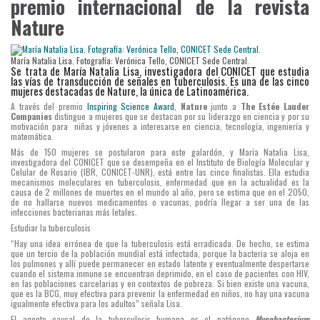
premio internacional de la revista
Nature
María Natalia Lisa. Fotografía: Verónica Tello, CONICET Sede Central.
Se trata de María Natalia Lisa, investigadora del CONICET que estudia
las vías de transducción de señales en tuberculosis. Es una de las cinco
mujeres destacadas de Nature, la única de Latinoamérica.
A través del premio
Inspiring Science Award
,
Nature
junto a
The Estée Lauder
Companies
distingue a mujeres que se destacan por su liderazgo en ciencia y por su
motivación para niñas y jóvenes a interesarse en ciencia, tecnología, ingeniería y
matemática.
Más de 150 mujeres se postularon para este galardón, y María Natalia Lisa,
investigadora del CONICET que se desempeña en el Instituto de Biología Molecular y
Celular de Rosario (IBR, CONICET-UNR), está entre las cinco finalistas. Ella estudia
mecanismos moleculares en tuberculosis, enfermedad que en la actualidad es la
causa de 2 millones de muertes en el mundo al año, pero se estima que en el 2050,
de no hallarse nuevos medicamentos o vacunas, podría llegar a ser una de las
infecciones bacterianas más letales.
Estudiar la tuberculosis
“Hay una idea errónea de que la tuberculosis está erradicada. De hecho, se estima
que un tercio de la población mundial está infectada, porque la bacteria se aloja en
los pulmones y allí puede permanecer en estado latente y eventualmente despertarse
cuando el sistema inmune se encuentran deprimido, en el caso de pacientes con HIV,
en las poblaciones carcelarias y en contextos de pobreza. Si bien existe una vacuna,
que es la BCG, muy efectiva para prevenir la enfermedad en niños, no hay una vacuna
igualmente efectiva para los adultos” señala Lisa.
El agente causal de la tuberculosis humana es el patógeno
Mycobacterium