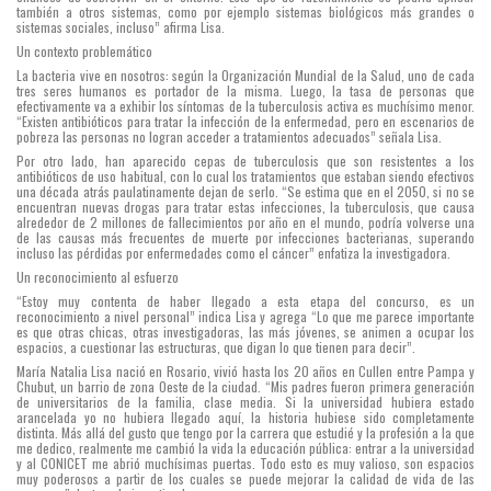
también a otros sistemas, como por ejemplo sistemas biológicos más grandes o
sistemas sociales, incluso” afirma Lisa.
Un contexto problemático
La bacteria vive en nosotros: según la Organización Mundial de la Salud, uno de cada
tres seres humanos es portador de la misma. Luego, la tasa de personas que
efectivamente va a exhibir los síntomas de la tuberculosis activa es muchísimo menor.
“Existen antibióticos para tratar la infección de la enfermedad, pero en escenarios de
pobreza las personas no logran acceder a tratamientos adecuados” señala Lisa.
Por otro lado, han aparecido cepas de tuberculosis que son resistentes a los
antibióticos de uso habitual, con lo cual los tratamientos que estaban siendo efectivos
una década atrás paulatinamente dejan de serlo. “Se estima que en el 2050, si no se
encuentran nuevas drogas para tratar estas infecciones, la tuberculosis, que causa
alrededor de 2 millones de fallecimientos por año en el mundo, podría volverse una
de las causas más frecuentes de muerte por infecciones bacterianas, superando
incluso las pérdidas por enfermedades como el cáncer” enfatiza la investigadora.
Un reconocimiento al esfuerzo
“Estoy muy contenta de haber llegado a esta etapa del concurso, es un
reconocimiento a nivel personal” indica Lisa y agrega “Lo que me parece importante
es que otras chicas, otras investigadoras, las más jóvenes, se animen a ocupar los
espacios, a cuestionar las estructuras, que digan lo que tienen para decir”.
María Natalia Lisa nació en Rosario, vivió hasta los 20 años en Cullen entre Pampa y
Chubut, un barrio de zona Oeste de la ciudad. “Mis padres fueron primera generación
de universitarios de la familia, clase media. Si la universidad hubiera estado
arancelada yo no hubiera llegado aquí, la historia hubiese sido completamente
distinta. Más allá del gusto que tengo por la carrera que estudié y la profesión a la que
me dedico, realmente me cambió la vida la educación pública: entrar a la universidad
y al CONICET me abrió muchísimas puertas. Todo esto es muy valioso, son espacios
muy poderosos a partir de los cuales se puede mejorar la calidad de vida de las