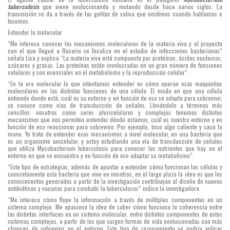
tuberculosis
que viene evolucionando y mutando desde hace varios siglos. La
transmisión se da a través de las gotitas de saliva que emitimos cuando hablamos o
tosemos.
Entender lo molecular
“Me interesa conocer los mecanismos moleculares de la materia viva y el proyecto
con el que llegué a Rosario se focaliza en el estudio de infecciones bacterianas”
señala Lisa y explica “La materia viva está compuesta por proteínas, ácidos nucleicos,
azúcares y grasas. Las proteínas están involucradas en un gran número de funciones
celulares y son esenciales en el metabolismo y la reproducción celular”.
“En la era molecular lo que intentamos entender es cómo operan esas maquinitas
moleculares en las distintas funciones de una célula. El modo en que una célula
entiende donde está, cuál es su entorno y en función de eso se adapta para sobrevivir,
se conoce como vías de transducción de señales. Llevándolo a términos más
sencillos: nosotros como seres pluricelulares y complejos tenemos distintos
mecanismos que nos permiten entender dónde estamos, cuál es nuestro entorno y en
función de eso reaccionar para sobrevivir. Por ejemplo, toco algo caliente y saco la
mano. Yo trato de entender esos mecanismos a nivel molecular, en una bacteria que
es un organismo unicelular, y estoy estudiando una vía de transducción de señales
que utiliza Mycobacterium tuberculosis para conocer los nutrientes que hay en el
entorno en que se encuentra y en función de eso adaptar su metabolismo”.
“Este tipo de estrategias, además de apuntar a entender cómo funcionan las células y
concretamente esta bacteria que vive en nosotros, en el largo plazo la idea es que los
conocimientos generados a partir de la investigación contribuyan al diseño de nuevos
antibióticos y vacunas para combatir la tuberculosos” indica la investigadora.
“Me interesa cómo fluye la información a través de múltiples componentes en un
sistema complejo. Me apasiona la idea de saber cómo funciona la coherencia entre
las distintas interfaces en un sistema molecular, entre distintos componentes de estos
sistemas complejos, a partir de los que surgen formas de vida evolucionadas con más
chances de sobrevivir en el entorno. Este tipo de razonamiento se podría aplicar