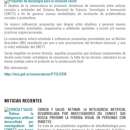
El objetivo de la convocatoria es promover dinámicas de innovación entre actores
sociales y entidades del Sistema Nacional de Ciencia, Tecnología e Innovación
(SNCTI) a fin de generar nuevas modalidades de resolución de problemáticas
sociales o productivas.
Se espera cofinanciar propuestas que tengan estos objetivos y generen nuevos
conocimientos asimilables, maquinarias y artefactos ajustados a escala y/o nuevas
prácticas organizacionales.
La convocatoria estará orientada a cofinanciar propuestas presentadas por un Núcleo
Asociativo (NA) constituido por una o más asociaciones del territorio nacional, y una
(o más) entidades del SNCTI.
Serán elegibles en primer término, aquellas propuestas que incluyan componentes de
diseño como factor estratégico de innovación, la falta de los mismos redundará en un
menor puntaje sobre el proyecto en la ponderación final.
Más información:
https://mia.gob.ar/convocatorias/PTIS/2018
NOTICIAS RECIENTES
CIENCIA Y SALUD. RETINAR: LA INTELIGENCIA ARTIFICIAL
DESARROLLADA POR INVESTIGADORES DEL CONICET QUE
BUSCA PREVENIR LA PÉRDIDA VISUAL EN PERSONAS CON
DIABETES
Se trata de una plataforma argentina de teleoftalmología para
fortalecer la detección temprana de la retinopatía diabética.