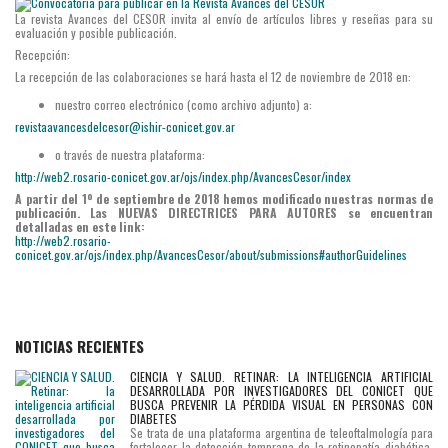
La revista Avances del CESOR
invita al
envío de artículos libres
y reseñas
para su
evaluación y posible publicación
.
Recepción:
La recepción de las colaboraciones se hará
hasta el 12 de noviembre
de 2018
en:
nuestro
correo electrónico (como archivo adjunto) a:
revistaavancesdelcesor@ishir-conicet.gov.ar
o través de nuestra plataforma:
http://web2.rosario-conicet.gov.ar/ojs/index.php/AvancesCesor/index
A partir del 1º de septiembre de 2018 hemos modificado nuestras normas de
publicación. Las NUEVAS DIRECTRICES PARA AUTORES se encuentran
detalladas en este link:
http://web2.rosario-
conicet.gov.ar/ojs/index.php/AvancesCesor/about/submissions#authorGuidelines
NOTICIAS RECIENTES
CIENCIA Y SALUD. RETINAR: LA INTELIGENCIA ARTIFICIAL
DESARROLLADA POR INVESTIGADORES DEL CONICET QUE
BUSCA PREVENIR LA PÉRDIDA VISUAL EN PERSONAS CON
DIABETES
Se trata de una plataforma argentina de teleoftalmología para
fortalecer la detección temprana de la retinopatía diabética.