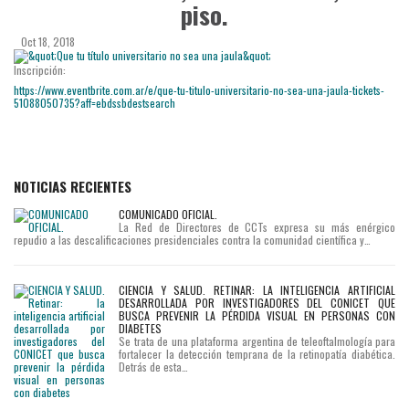
piso.
Oct 18, 2018
Inscripción:
https://www.eventbrite.com.ar/e/que-tu-titulo-universitario-no-sea-una-jaula-tickets-
51088050735?aff=ebdssbdestsearch
NOTICIAS RECIENTES
COMUNICADO OFICIAL.
La Red de Directores de CCTs expresa su más enérgico
repudio a las descalificaciones presidenciales contra la comunidad científica y…
CIENCIA Y SALUD. RETINAR: LA INTELIGENCIA ARTIFICIAL
DESARROLLADA POR INVESTIGADORES DEL CONICET QUE
BUSCA PREVENIR LA PÉRDIDA VISUAL EN PERSONAS CON
DIABETES
Se trata de una plataforma argentina de teleoftalmología para
fortalecer la detección temprana de la retinopatía diabética.
Detrás de esta…