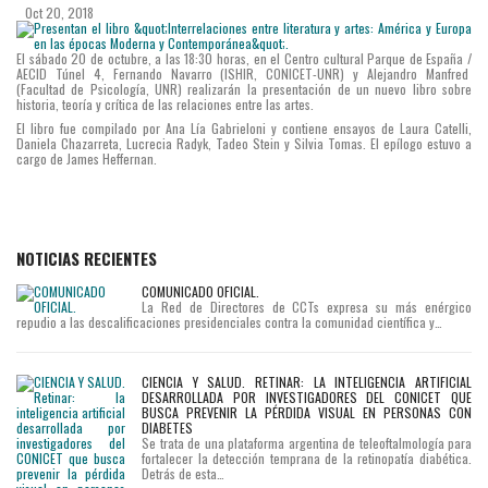
Oct 20, 2018
El sábado 20 de octubre, a las 18:30 horas, en el Centro cultural Parque de España /
AECID Túnel 4, Fernando Navarro (ISHIR, CONICET-UNR) y Alejandro Manfred
(Facultad de Psicología, UNR) realizarán la presentación de un nuevo libro sobre
historia, teoría y crítica de las relaciones entre las artes.
El libro fue compilado por Ana Lía Gabrieloni y contiene ensayos de Laura Catelli,
Daniela Chazarreta, Lucrecia Radyk, Tadeo Stein y Silvia Tomas. El epílogo estuvo a
cargo de James Heffernan.
NOTICIAS RECIENTES
COMUNICADO OFICIAL.
La Red de Directores de CCTs expresa su más enérgico
repudio a las descalificaciones presidenciales contra la comunidad científica y…
CIENCIA Y SALUD. RETINAR: LA INTELIGENCIA ARTIFICIAL
DESARROLLADA POR INVESTIGADORES DEL CONICET QUE
BUSCA PREVENIR LA PÉRDIDA VISUAL EN PERSONAS CON
DIABETES
Se trata de una plataforma argentina de teleoftalmología para
fortalecer la detección temprana de la retinopatía diabética.
Detrás de esta…