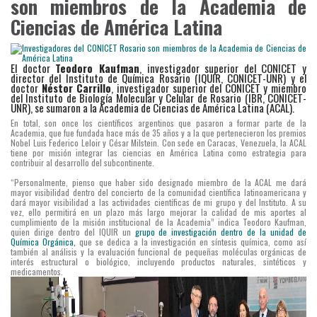
son miembros de la Academia de
Ciencias de América Latina
El doctor
Teodoro Kaufman
, investigador superior del CONICET y
director del Instituto de Química Rosario (IQUIR, CONICET-UNR) y el
doctor
Néstor Carrillo
, investigador superior del CONICET y miembro
del Instituto de Biología Molecular y Celular de Rosario (IBR, CONICET-
UNR), se sumaron a la Academia de Ciencias de América Latina (ACAL).
En total, son once los científicos argentinos que pasaron a formar parte de la
Academia, que fue fundada hace más de 35 años y a la que pertenecieron los premios
Nobel Luis Federico Leloir y César Milstein. Con sede en Caracas, Venezuela, la ACAL
tiene por misión integrar las ciencias en América Latina como estrategia para
contribuir al desarrollo del subcontinente.
“Personalmente, pienso que haber sido designado miembro de la ACAL me dará
mayor visibilidad dentro del concierto de la comunidad científica latinoamericana y
dará mayor visibilidad a las actividades científicas de mi grupo y del Instituto. A su
vez, ello permitirá en un plazo más largo mejorar la calidad de mis aportes al
cumplimiento de la misión institucional de la Academia” indica Teodoro Kaufman,
quien dirige dentro del IQUIR un
grupo de investigación dentro de la unidad de
Química Orgánica,
que se dedica a la investigación en síntesis química, como así
también al análisis y la evaluación funcional de pequeñas moléculas orgánicas de
interés estructural o biológico, incluyendo productos naturales, sintéticos y
medicamentos.