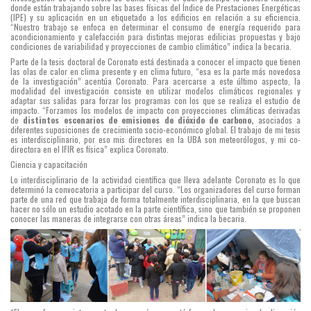
donde están trabajando sobre las bases físicas del Índice de Prestaciones Energéticas
(IPE) y su aplicación en un etiquetado a los edificios en relación a su eficiencia.
“Nuestro trabajo se enfoca en determinar el consumo de energía requerido para
acondicionamiento y calefacción para distintas mejoras edilicias propuestas y bajo
condiciones de variabilidad y proyecciones de cambio climático” indica la becaria.
Parte de la tesis doctoral de Coronato está destinada a conocer el impacto que tienen
las olas de calor en clima presente y en clima futuro, “esa es la parte más novedosa
de la investigación” acentúa Coronato. Para acercarse a este último aspecto, la
modalidad del investigación consiste en utilizar modelos climáticos regionales y
adaptar sus salidas para forzar los programas con los que se realiza el estudio de
impacto. “Forzamos los modelos de impacto con proyecciones climáticas derivadas
de
distintos escenarios de emisiones de dióxido de carbono,
asociados a
diferentes suposiciones de crecimiento socio-económico global. El trabajo de mi tesis
es interdisciplinario, por eso mis directores en la UBA son meteorólogos, y mi co-
directora en el IFIR es física” explica Coronato.
Ciencia y capacitación
Lo interdisciplinario de la actividad científica que lleva adelante Coronato es lo que
determinó la convocatoria a participar del curso. “Los organizadores del curso forman
parte de una red que trabaja de forma totalmente interdisciplinaria, en la que buscan
hacer no sólo un estudio acotado en la parte científica, sino que también se proponen
conocer las maneras de integrarse con otras áreas” indica la becaria.