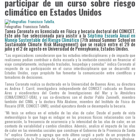
participar de un curso sobre riesgo
climático en Estados Unidos
Fotografías: Francisco Tutella.
Tanea Coronato es licenciada en Física y becaria doctoral del CONICET.
Este año fue seleccionada
para asistir a la
Séptima Escuela Anual en
Manejo Sustentable del Riesgo Climático
(7th annual Summer School on
Sustainable Climate Risk Management) que se realizó entre el 29 de
julio y el 2 de agosto en Universidad de Pennsylvania, Estados Unidos.
“Los organizadores consideraron que los estudios interdisciplinares y de impacto que
realizamos podían contribuir a dicha escuela y la invitación consistió en financiar el
viaje completamente, incluyendo traslados, hospedaje y comidas” indica Coronato al
respecto de su participación en el curso interdisciplinario que se desarrolló en
Estados Unidos, cuyo propósito fue fomentar la comunicación entre científicos y
tomadores de decisiones.
Tanea Coronato realiza su doctorado en la Universidad de Buenos Aires, su directora
es Andrea F. Carril, investigadora independiente del CONICET radicada en Buenos
Aires y vicedirectora del Centro de Investigaciones del Mar y la Atmósfera
(CIMA/CONICET-UBA), y sus co-directores son el doctor Pablo Zaninelli, miembro
también del CIMA, y la doctora Rita Abalone, miembro del Instituto de Física de
Rosario (IFIR, CONICET-UNR), unidad ejecutora donde se desempeña la becaria.
“Mi tesis se enfoca en el estudio de las olas de calor. Desde el punto de vista
meteorológico lo que hago es indagar en los procesos físicos relacionados con la
generación, la frecuencia de ocurrencia y la intensidad de las olas de calor, en un
contexto de variabilidad y cambio climático. Además, analizo el impacto de las olas
de calor en las viviendas sociales que construye el Gobierno de la Provincia de Santa
Fe” explica Coronato y agrega que esto último surgió a partir de un proyecto de
investigación de la Provincia de Santa Fe, en el cual participa la doctora Abalone,