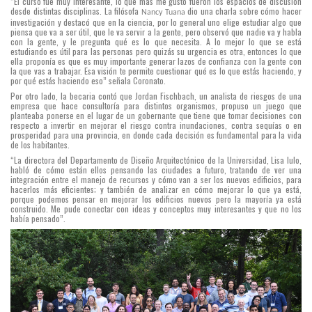
“El curso fue muy interesante, lo que más me gustó fueron los espacios de discusión
desde distintas disciplinas. La filósofa
dio una charla sobre cómo hacer
Nancy Tuana
investigación y destacó que en la ciencia, por lo general uno elige estudiar algo que
piensa que va a ser útil, que le va servir a la gente, pero observó que nadie va y habla
con la gente, y le pregunta qué es lo que necesita. A lo mejor lo que se está
estudiando es útil para las personas pero quizás su urgencia es otra, entonces lo que
ella proponía es que es muy importante generar lazos de confianza con la gente con
la que vas a trabajar. Esa visión te permite cuestionar qué es lo que estás haciendo, y
por qué estás haciendo eso” señala Coronato.
Por otro lado, la becaria contó que Jordan Fischbach, un analista de riesgos de una
empresa que hace consultoría para distintos organismos, propuso un juego que
planteaba ponerse en el lugar de un gobernante que tiene que tomar decisiones con
respecto a invertir en mejorar el riesgo contra inundaciones, contra sequías o en
prosperidad para una provincia, en donde cada decisión es fundamental para la vida
de los habitantes.
“La directora del Departamento de Diseño Arquitectónico de la Universidad, Lisa Iulo,
habló de cómo están ellos pensando las ciudades a futuro, tratando de ver una
integración entre el manejo de recursos y cómo van a ser los nuevos edificios, para
hacerlos más eficientes; y también de analizar en cómo mejorar lo que ya está,
porque podemos pensar en mejorar los edificios nuevos pero la mayoría ya está
construido. Me pude conectar con ideas y conceptos muy interesantes y que no los
había pensado”.