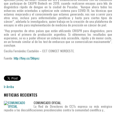
que participan de CASPR Biotech en 2019, cuando realizaron ensayos para kits de
diagnóstico rápido de dengue en la ciudad de Posadas. “Aunque ahora todos los
esfuerzos están orientados a optimizar este sistema para COVID-19, las técnicas que
estamos mejorando y el conocimiento que estamos generando, nos van a servir para
otros virus, incluso para enfermedades genéticas y hasta para ciertos tipos de
cáncer”, adelanta la investigadora, quien trabaja en la creación de una plataforma de
ensayos in vitro para implementación de medicina de precisión en cáncer de piel.
“Hay proyectos de otros países que están utilizando CRISPR para diagnóstico, pero
este será el primero de producción argentina. Si obtenemos los resultados que
esperamos, se va a poder ofrecer un sistema más accesible, rápido y de menor costo,
en un formato similar al de los test de embarazo que se comercializan masivamente”,
concluye.
Cecilia Fernández Castañón – CCT CONICET NORDESTE.
Fuente:
http://tiny.cc/3khpnz
Ir Arriba
NOTICIAS RECIENTES
COMUNICADO OFICIAL.
La Red de Directores de CCTs expresa su más enérgico
repudio a las descalificaciones presidenciales contra la comunidad científica y…