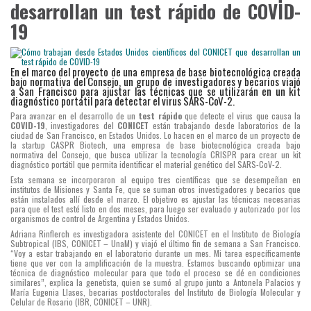
desarrollan un test rápido de COVID-
19
En el marco del proyecto de una empresa de base biotecnológica creada
bajo normativa del Consejo, un grupo de investigadores y becarios viajó
a San Francisco para ajustar las técnicas que se utilizarán en un kit
diagnóstico portátil para detectar el virus SARS-CoV-2.
Para avanzar en el desarrollo de un
test rápido
que detecte el virus que causa la
COVID-19
, investigadores del
CONICET
están trabajando desde laboratorios de la
ciudad de San Francisco, en Estados Unidos. Lo hacen en el marco de un proyecto de
la startup CASPR Biotech, una empresa de base biotecnológica creada bajo
normativa del Consejo, que busca utilizar la tecnología CRISPR para crear un kit
diagnóstico portátil que permita identificar el material genético del SARS-CoV-2.
Esta semana se incorporaron al equipo tres científicas que se desempeñan en
institutos de Misiones y Santa Fe, que se suman otros investigadores y becarios que
están instalados allí desde el marzo. El objetivo es ajustar las técnicas necesarias
para que el test esté listo en dos meses, para luego ser evaluado y autorizado por los
organismos de control de Argentina y Estados Unidos.
Adriana Rinflerch es investigadora asistente del CONICET en el Instituto de Biología
Subtropical (IBS, CONICET – UnaM) y viajó el último fin de semana a San Francisco.
“Voy a estar trabajando en el laboratorio durante un mes. Mi tarea específicamente
tiene que ver con la amplificación de la muestra. Estamos buscando optimizar una
técnica de diagnóstico molecular para que todo el proceso se dé en condiciones
similares”, explica la genetista, quien se sumó al grupo junto a Antonela Palacios y
María Eugenia Llases, becarias postdoctorales del Instituto de Biología Molecular y
Celular de Rosario (IBR, CONICET – UNR).