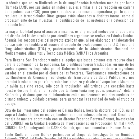
La técnica que utiliza Rinflerch es la de amplificación isotérmica medida por bucle
(llamada LAMP, por sus siglas en inglés), que es similar a la de reacción en cadena
de la polimerasa (PCR), pero que se realiza a una misma temperatura, por lo que no
requiere un termociclador. Otros grupos están abocados a distintas tareas, como el
procesamiento de las muestras, la identificación de las proteínas o la detección del
producto final.
La mayor facilidad para el acceso a insumos es el principal motivo por el que parte
del diseño del kit desarrollado por científicos argentinos se realiza en Estados Unidos.
Además, los responsables del proyecto explican que, al ser elaborado en laboratorios
de ese país, se facilitará el acceso al circuito de evaluaciones de la U.S. Food and
Drug Administration (FDA) y, posteriormente, de la Administración Nacional de
Medicamentos, Alimentos y Tecnología Médica (ANMAT) de Argentina.
Para llegar a San Francisco y unirse al equipo que busca obtener este recurso clave
para la contención de la pandemia, las científicas fueron trasladadas en uno de los
vuelos especiales dispuestos por el Gobierno Nacional para repatriar a argentinos
varados en el exterior por el cierre de las fronteras. “Gestionamos autorizaciones de
los Ministerios de Ciencia y Tecnología, de Transporte y de Salud Pública. Eso nos
permitió trasladarnos por vía terrestre hasta Ezeiza y desde allí viajar hasta Miami en
un avión que vino vacío, sólo con la tripulación. Ahí tuvimos una conexión hasta
nuestro destino final, en un vuelo que también tenía muy pocas personas”, detalla
Rinflerch y destaca que en el laboratorio están manteniendo estrictas medidas de
distanciamiento y cuidado personal para garantizar la seguridad de todo el grupo de
trabajo.
Otra de las integrantes del equipo es Daiana Ibáñez, becaria doctoral del IBS, quien
viajó a Estados Unidos en marzo, también con una autorización especial. Desde allí,
trabaja de manera coordinada con su director Federico Pereyra-Bonnet, investigador
del CONICET en la Unidad Ejecutora de Investigaciones en Producción Animal (INPA,
CONICET-UBA) e integrante de CASPR Biotech, quien se encuentra en Buenos Aires.
Tanto Rinflerch como Ibáñez pertenecen al Grupo de Investigación en Genética
Aplicada (GIGA) del Nodo Posadas del IBS y establecieron vínculos con los científicos