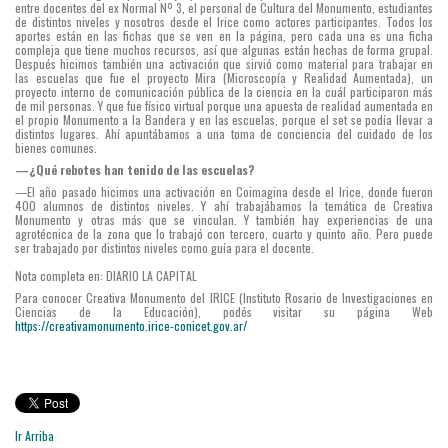
entre docentes del ex Normal Nº 3, el personal de Cultura del Monumento, estudiantes
de distintos niveles y nosotros desde el Irice como actores participantes. Todos los
aportes están en las fichas que se ven en la página, pero cada una es una ficha
compleja que tiene muchos recursos, así que algunas están hechas de forma grupal.
Después hicimos también una activación que sirvió como material para trabajar en
las escuelas que fue el proyecto Mira (Microscopía y Realidad Aumentada), un
proyecto interno de comunicación pública de la ciencia en la cuál participaron más
de mil personas. Y que fue físico virtual porque una apuesta de realidad aumentada en
el propio Monumento a la Bandera y en las escuelas, porque el set se podía llevar a
distintos lugares. Ahí apuntábamos a una toma de conciencia del cuidado de los
bienes comunes.
—¿Qué rebotes han tenido de las escuelas?
—El año pasado hicimos una activación en Coimagina desde el Irice, donde fueron
400 alumnos de distintos niveles. Y ahí trabajábamos la temática de Creativa
Monumento y otras más que se vinculan. Y también hay experiencias de una
agrotécnica de la zona que lo trabajó con tercero, cuarto y quinto año. Pero puede
ser trabajado por distintos niveles como guía para el docente.
Nota completa en: DIARIO LA CAPITAL
Para conocer Creativa Monumento del IRICE (Instituto Rosario de Investigaciones en
Ciencias de la Educación), podés visitar su página Web
https://creativamonumento.irice-conicet.gov.ar/
Ir Arriba