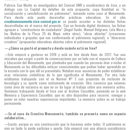
Patricia San Martín es investigadora del Conicet UNR y vicedirectora de Irice, y en
diálogo con La Capital da detalles de esta propuesta, cuya finalidad es “la
socialización y sensibilización en patrimonio”, tomando como caso al Monumento.
Para desde este punto desarrollar prácticas educativas. En el sitio
creativamonumento.irice-conicet.gov.ar
se puede acceder a las distintas fichas
desarrolladas en el marco del proyecto. Con un formato digital dinámico, las fichas
agrupan a “constructores de ciudadanía” (Ángel Guido, Manuel Belgrano, Lola Mora y
las Madres de la Plaza 25 de Mayo, entre otros), “obras abiertas” (creaciones
individuales o grupales que van conformando el patrimonio regional), e “itinerarios
creativos” (propuestas educativas abiertas sobre el patrimonio regional).
—¿Cómo se gestó el proyecto y desde cuándo está on line?
—Esto empezó a gestarse en 2016 y está on line desde fines de 2017. Fue una
iniciativa que surgió a partir de conversaciones por un lado con el espacio de Cultura
y Educación del Monumento, que planteaba que cuando las personas iban a visitar el
Monumento se les dificultaba enlazar conocimientos que podían haber aprendido en
la escuela con lo que allí se presentaba. Notaban esas ausencias de poder establecer
esas relaciones simbólicas de lo que significaba el Monumento. Por otro lado
estábamos trabajando con el ex Normal Nº 3 con proyectos de inclusión de
tecnología y su aporte como instrumento de creación. Otra carencia que veíamos
como área de vacancia es que no se da lugar al trabajo sobre una memoria activa.
Veníamos trabajando desde el Irice con el Archivo Cossettini, poniendo en la web
Memoria y Experiencia Cossettini, que es otro dispositivo para recorrer, navegar y
poner en valor nuestras experiencias importantes. La memoria activa es un trabajo
permanente.
—En el caso de Creativa Monumento, también se presenta como un espacio
colaborativo...
—Exacto, porque es una construcción que la hacemos entre todos. El patrimonio es
vivo en tanto la gente participe y aporte. Esto empezó con una alianza sociotécnica