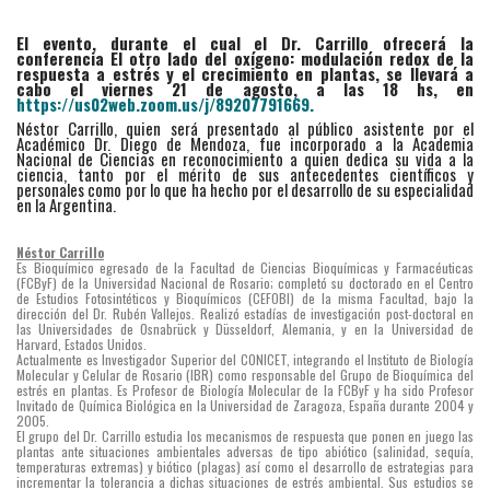
El evento, durante el cual el Dr. Carrillo ofrecerá la
conferencia El otro lado del oxígeno: modulación redox de la
respuesta a estrés y el crecimiento en plantas, se llevará a
cabo el viernes 21 de agosto, a las 18 hs, en
https://us02web.zoom.us/j/89207791669.
Néstor Carrillo, quien será presentado al público asistente por el
Académico Dr. Diego de Mendoza, fue incorporado a la Academia
Nacional de Ciencias en reconocimiento a quien dedica su vida a la
ciencia, tanto por el mérito de sus antecedentes científicos y
personales como por lo que ha hecho por el desarrollo de su especialidad
en la Argentina.
Néstor Carrillo
Es Bioquímico egresado de la Facultad de Ciencias Bioquímicas y Farmacéuticas
(FCByF) de la Universidad Nacional de Rosario; completó su doctorado en el Centro
de Estudios Fotosintéticos y Bioquímicos (CEFOBI) de la misma Facultad, bajo la
dirección del Dr. Rubén Vallejos. Realizó estadías de investigación post-doctoral en
las Universidades de Osnabrück y Düsseldorf, Alemania, y en la Universidad de
Harvard, Estados Unidos.
Actualmente es Investigador Superior del CONICET, integrando el Instituto de Biología
Molecular y Celular de Rosario (IBR) como responsable del Grupo de Bioquímica del
estrés en plantas. Es Profesor de Biología Molecular de la FCByF y ha sido Profesor
Invitado de Química Biológica en la Universidad de Zaragoza, España durante 2004 y
2005.
El grupo del Dr. Carrillo estudia los mecanismos de respuesta que ponen en juego las
plantas ante situaciones ambientales adversas de tipo abiótico (salinidad, sequía,
temperaturas extremas) y biótico (plagas) así como el desarrollo de estrategias para
incrementar la tolerancia a dichas situaciones de estrés ambiental. Sus estudios se