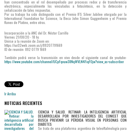
han concentrado en el rol desempeñado por procesos redox y de transferencia
electrónica, especialmente los vinculados a fotosíntesis, en la detección y
señalización de tales respuestas.
Por su trabajo ha sido distinguido con el Premio IFS Silver Jubilee otorgado por la
International Foundation for Science, la Beca John Simon Guggenheim y el Premio
Konex de Platino, entre otros.
Incorporación a la ANC del Dr. Néstor Carrillo
Viernes 21/08/20 - 18 hs
Unirse a la reunión de Zoom en:
https://us02web.zoom.us/j/89207791669
ID de reunión: 892 0779 1669
También podrá verse la transmisión en vivo desde el siguiente canal de youtube:
https://www.youtube.com/channel/UCpFqvuw38NqWVLN4FiqFOjw?view_as=subscriber
Ir Arriba
NOTICIAS RECIENTES
CIENCIA Y SALUD. RETINAR: LA INTELIGENCIA ARTIFICIAL
DESARROLLADA POR INVESTIGADORES DEL CONICET QUE
BUSCA PREVENIR LA PÉRDIDA VISUAL EN PERSONAS CON
DIABETES
Se trata de una plataforma argentina de teleoftalmología para