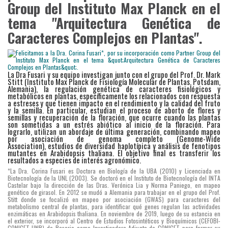
Group del Instituto Max Planck en el
tema "Arquitectura Genética de
Caracteres Complejos en Plantas".
La Dra Fusari y su equipo investigan junto con el grupo del Prof. Dr. Mark
Stitt (Instituto Max Planck de Fisiología Molecular de Plantas, Potsdam,
Alemania), la regulación genética de caracteres fisiológicos y
metabólicos en plantas, específicamente los relacionados con respuesta
a estreses y que tienen impacto en el rendimiento y la calidad del fruto
y la semilla. En particular, estudian el proceso de aborto de flores y
semillas y recuperación de la floración, que ocurre cuando las plantas
son sometidas a un estrés abiótico al inicio de la floración. Para
lograrlo, utilizan un abordaje de última generación, combinando mapeo
por asociación de genoma completo (Genome-Wide
Association), estudios de diversidad haplotípica y análisis de fenotipos
mutantes en Arabidopsis thaliana. El objetivo final es transferir los
resultados a especies de interés agronómico.
*La Dra. Corina Fusari es Doctora en Biología de la UBA (2010) y Licenciada en
Biotecnología de la UNL (2003). Se doctoró en el Instituto de Biotecnología del INTA
Castelar bajo la dirección de las Dras. Verónica Lia y Norma Paniego, en mapeo
genético de girasol. En 2012 se mudó a Alemania para trabajar en el grupo del Prof.
Stitt donde se focalizó en mapeo por asociación (GWAS) para caracteres del
metabolismo central de plantas, para identificar qué genes regulan las actividades
enzimáticas en Arabidopsis thaliana. En noviembre de 2019, luego de su estancia en
el exterior, se incorporó al Centro de Estudios Fotosintéticos y Bioquímicos (CEFOBI-
CONICET-UNR) de Rosario como Investigadora Adjunta de CONICET para formar su