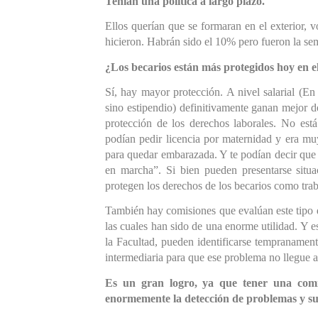
Tenían una política a largo plazo.
Ellos querían que se formaran en el exterior, v
hicieron. Habrán sido el 10% pero fueron la sem
¿L
os becarios es
tán más protegidos hoy en el
Sí, hay mayor protección. A nivel salarial 
(En
sino estipendio)
 definitivamente ganan mejor d
protección de los derechos laborales. No es
podían pedir licencia por maternidad y era muy
para quedar embarazada. Y te podían decir que 
en marcha”. Si bien pueden presentarse situa
protegen los derechos 
de los becarios como trab
También hay comisiones que evalúan este tipo d
las cuales han sido de una enorme utilidad. Y 
la Facultad, pueden identificarse tempranament
intermediaria para que ese problema no llegue a
Es un gran logr
o, y
a que tener una comisi
enormemente la detección de problemas y su