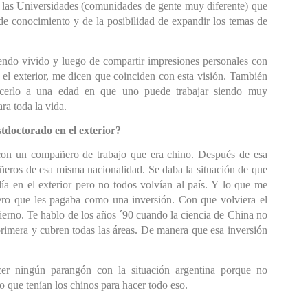
e las Universidades (comunidades de gente muy diferente) que 
de conocimiento y de la posibilidad de expandir los temas de 
ndo vivido y luego de compartir impresiones personales con 
 el exterior, me dicen que coinciden con esta visión. También 
acerlo a una edad en que uno puede trabajar siendo muy 
ra toda la vida.
stdoctorado en el exterior?
con un compañero de trabajo que era chino. Después de esa 
eros de esa misma nacionalidad. Se daba la situación de que 
ía en el exterior pero no todos volvían al país. Y lo que me 
ero que les pagaba como una inversión. Con que volviera el 
ierno. Te hablo de los años ´90 cuando la ciencia de China no 
primera y cubren todas las áreas. De manera que esa inversión 
er ningún parangón con la situación argentina porque no 
ro qu
e tenían los chinos para hacer todo eso.