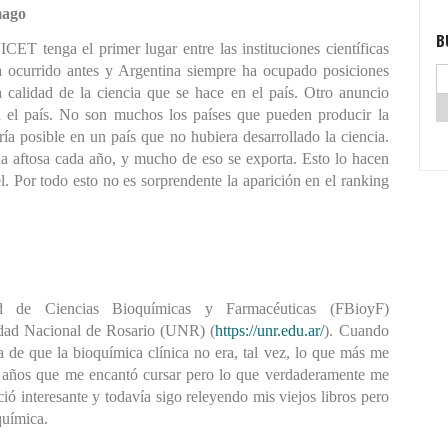
mago
B
T tenga el primer lugar entre las instituciones científicas 
 ocurrido antes y Argentina siempre ha ocupado posiciones 
 calidad de la ciencia que se hace en el país. Otro anuncio 
 el país. No son muchos los países que pueden producir la 
ía posible en un país que no hubiera desarrollado la ciencia. 
a aftosa cada año, y mucho de eso se exporta. Esto lo hacen 
l. Por todo esto no es sorprendente la aparición en el ranking 
 de Ciencias Bioquímicas y Farmacéuticas (FBioyF) 
idad Nacional de Rosario (UNR) (
https://unr.edu.ar/
). Cuando 
 de que la bioquímica clínica no era, tal vez, lo que más me 
is años que me encantó cursar pero lo que verdaderamente me 
ó interesante y todavía sigo releyendo mis viejos libros pero 
química.