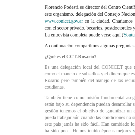
Florencio Podestá es director del Centro Cientí
www.conicet.gov.ar
 en la ciudad. Charlamos a
con el sector privado
, becarios, p
ostdoctorales y
La entrevista completa puede verse aquí (
Youtu
A continuación compartimos algunas preguntas 
¿Qué es el CCT-Rosario?
Es una delegación local del CONICET que tien
como el manejo de subsidios y el dinero que e
Rosario pero también del manejo de los
 recur
cotidianas.
También tiene como misión fundamental asegur
están bajo su dependencia puedan desarrollar su
gestión tenemos el objetivo de garantizar un 
pueda trabaj
ar aún 
cuando las condiciones no s
este país jamás ha sido fácil. Han cambiado lo
ha sido poca. Hemos tenido épocas mejores y