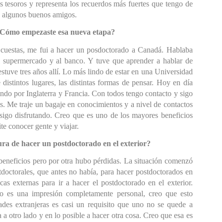
 tesoros y representa los recuerdos más fuertes que tengo de 
o algunos buenos amigos.
. ¿Cómo empezaste esa nueva etapa?
cuestas, me fui a hacer un posdoctora
do a 
Canadá. Hablaba 
al supermercado y al banco. Y tuve que aprender a hablar de 
stuve tres años allí. Lo más lindo de estar en una Universidad 
distintos lugares, las distintas formas de pensar. Hoy en día 
do por Inglaterra y Francia. Con todos tengo contacto y sigo 
s. Me traje un bagaje en conocimientos y a nivel de contactos 
sigo disfrutando. Creo que es uno de los mayores beneficios 
ite conocer gente y viajar.
ura de hacer un postdoctorado en el exterior?
beneficios pero por otra hubo pérdidas. La situación comenzó 
octorales, que antes no había, para hacer postdoctorados en 
s externas para ir a hacer el postdoctorado en el exterior. 
o es una impresión completamente personal, creo que esto 
es extranjeras es casi un requisito que uno no se quede a 
 a otro lado y en lo posible a hacer otra cosa. Creo que esa es 