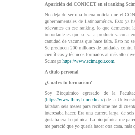
Aparición del CONICET en el ranking Sci
No deja de ser una buena noticia que el CONICE
gubernamentales de Latinoamérica. Esto ya ha
relevantes en ese ranking, lo que demuestra la
importante es que se va a producir vacuna en
cantidad de vacunas que hace falta. Esto no ser
Se producen 200 millones de unidades contra l
científicos y técnicos formados al más alto nive
Scimago 
https://www.scimagoir.com
.
A título personal
¿Cuál es tu formación?
Soy Bioquímico egresado de la Facultad
(
https://www.fbioyf.unr.edu.ar/
) de la Univers
faltaban seis meses para recibirme me di cuenta
interesaba hacer. Era una carrera larga, de se
gustaba era la química. La bioquímica me pareci
me pareció que yo quería hacer otra cosa, más 