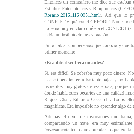
Entonces un compañero me dice que estaban 
Estudios Fotosintéticos y Bioquímicos (CEFOB
Rosario-20161116-0051.html
). Así que lo p
CONICET y qué era el CEFOB
I?
. Nunca me h
no tenía muy en claro qué era el CONICET (si bi
había un instituto de investigación.
Fui a hablar con personas que conocía y que tr
primer momento.
¿Era difícil ser becario antes?
Sí, era difícil. Se cobraba muy poco dinero. No 
Los estipendios eran bastante bajos y no habí
recuerdos muy gratos de esa época, porque m
donde ha
bía otros becarios
 de una calidad impr
Raquel Chan, Eduardo Ceccarelli. Todos e
ll
magníficas. Era imposible no aprender algo de 
Además el nivel de discusiones que había,
compartiendo un mate, era muy estimulante.
forzosamente tenía que aprender lo que era la 