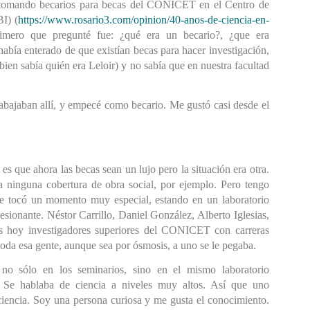
tomando becarios para becas del CONICET en el Centro de 
I) (
https://www.rosario3.com/opinion/40-anos-de-ciencia-en-
rimero que pregunté fue: 
¿q
ué era un becari
o?, ¿
que era 
abía enterado de que existían becas para hacer investigación, 
en sabía quién era Leloir) y no sabía que en nuestra facultad 
abajaban allí, y empecé como becario. Me gustó casi desde el 
es que ahora las becas sean un lujo pero la situación era otra. 
a ninguna cobertura de obra social, por ejemplo. Pero tengo 
e tocó un momento muy especial, estando en un laboratorio 
esionante. Néstor Carrillo, Daniel González, Alberto Iglesias, 
os hoy investigadores su
periores del CONICET con carreras 
toda esa gente, aunque sea por ósmosi
s, a
 uno se le pegaba.
 n
o sólo en
 los seminarios, sino en el mismo laboratorio 
 Se hablaba de ciencia a niveles muy altos. Así que uno 
ciencia. Soy una persona curiosa y me gusta el conocimiento. 