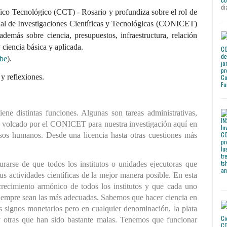
di
fico Tecnológico (CCT) - Rosario y profundiza sobre el rol de 
este organismo, delegación del Consejo Nacional de Investigaciones Científicas y Tecnológicas (CONICET) 
demás sobre ciencia, presupuestos, infraestructura, relación 
 ciencia básica y aplicada. 
be
).
y reflexiones.
e distintas funciones. Algunas son tareas administrativas, 
s volcado por el CONICET para nuestra investigación aquí en 
sos humanos. Desde una licencia hasta otras cuestiones más 
arse de que todos los institutos o unidades ejecutoras que 
s actividades científicas de la mejor manera posible. En esta 
crecimiento armónico de todos los institutos y que cada uno 
iempre sean las más adecuadas. Sabemos que hacer ciencia en 
s signos monetarios pero en cualquier denominación, la plata 
 otras que han sido bastante malas. Tenemos que funcionar 