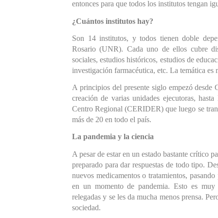
entonces para que todos los institutos tengan i
¿Cuántos institutos hay?
Son 14 institutos, y todos tie
nen doble depe
Rosario (UNR). Cada uno de ellos cubre distin
sociales, estudios históricos, estudios de educa
investigación farmacéuti
ca, etc. La temática es
A principios del presente siglo empezó desde 
creación de varias unidades ejecutoras, hast
Centro Regional (CERIDER) que luego se transf
más de 20 en todo el país.
La pandemia y la ciencia
A pesar de estar en un estado bastante crítico pa
preparado para dar respuestas de todo tipo. Desd
nuevos medicamentos o tratamientos, pasando po
en un momento de pandemia. Esto es muy imp
relegadas y se les da mucha menos prensa. Pero 
sociedad.