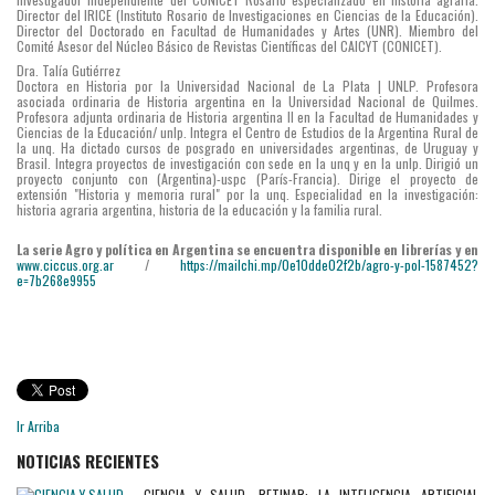
Director del IRICE (Instituto Rosario de Investigaciones en Ciencias de la Educación).
Director del Doctorado en Facultad de Humanidades y Artes (UNR). Miembro del
Comité Asesor del Núcleo Básico de Revistas Científicas del CAICYT (CONICET).
Dra. Talía Gutiérrez
Doctora en Historia por la Universidad Nacional de La Plata | UNLP. Profesora
asociada ordinaria de Historia argentina en la Universidad Nacional de Quilmes.
Profesora adjunta ordinaria de Historia argentina II en la Facultad de Humanidades y
Ciencias de la Educación/ unlp. Integra el Centro de Estudios de la Argentina Rural de
la unq. Ha dictado cursos de posgrado en universidades argentinas, de Uruguay y
Brasil. Integra proyectos de investigación con sede en la unq y en la unlp. Dirigió un
proyecto conjunto con (Argentina)-uspc (París-Francia). Dirige el proyecto de
extensión "Historia y memoria rural" por la unq. Especialidad en la investigación:
historia agraria argentina, historia de la educación y la familia rural.
La serie Agro y política en Argentina se encuentra disponible en librerías y en
www.ciccus.org.ar
/
https://mailchi.mp/0e10dde02f2b/agro-y-pol-1587452?
e=7b268e9955
Ir Arriba
NOTICIAS RECIENTES
CIENCIA Y SALUD. RETINAR: LA INTELIGENCIA ARTIFICIAL