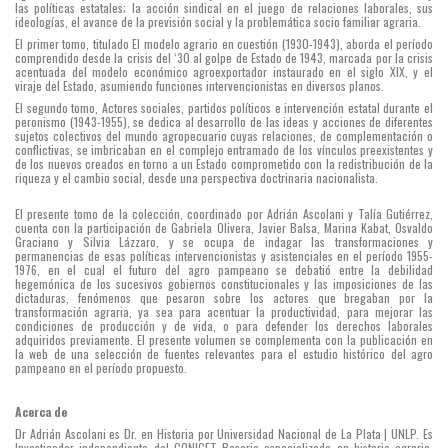
las políticas estatales; la acción sindical en el juego de relaciones laborales, sus
ideologías, el avance de la previsión social y la problemática socio familiar agraria.
El primer tomo, titulado El modelo agrario en cuestión (1930-1943), aborda el período
comprendido desde la crisis del ‘30 al golpe de Estado de 1943, marcada por la crisis
acentuada del modelo económico agroexportador instaurado en el siglo XIX, y el
viraje del Estado, asumiendo funciones intervencionistas en diversos planos.
El segundo tomo, Actores sociales, partidos políticos e intervención estatal durante el
peronismo (1943-1955), se dedica al desarrollo de las ideas y acciones de diferentes
sujetos colectivos del mundo agropecuario cuyas relaciones, de complementación o
conflictivas, se imbricaban en el complejo entramado de los vínculos preexistentes y
de los nuevos creados en torno a un Estado comprometido con la redistribución de la
riqueza y el cambio social, desde una perspectiva doctrinaria nacionalista.
El presente tomo de la colección, coordinado por Adrián Ascolani y Talía Gutiérrez,
cuenta con la participación de Gabriela Olivera, Javier Balsa, Marina Kabat, Osvaldo
Graciano y Silvia Lázzaro, y se ocupa de indagar las transformaciones y
permanencias de esas políticas intervencionistas y asistenciales en el período 1955-
1976, en el cual el futuro del agro pampeano se debatió entre la debilidad
hegemónica de los sucesivos gobiernos constitucionales y las imposiciones de las
dictaduras, fenómenos que pesaron sobre los actores que bregaban por la
transformación agraria, ya sea para acentuar la productividad, para mejorar las
condiciones de producción y de vida, o para defender los derechos laborales
adquiridos previamente. El presente volumen se complementa con la publicación en
la web de una selección de fuentes relevantes para el estudio histórico del agro
pampeano en el período propuesto.
Acerca de
Dr Adrián Ascolani es Dr. en Historia por Universidad Nacional de La Plata | UNLP. Es
Investigador independiente del CONICET Rosario especializado en historia agraria.