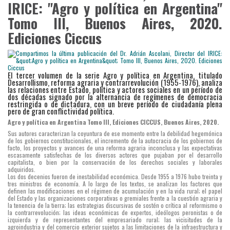
IRICE: "Agro y política en Argentina"
Tomo III, Buenos Aires, 2020.
Ediciones Ciccus
El tercer volumen de la serie Agro y política en Argentina, titulado
Desarrollismo, reforma agraria y contrarrevolución (1955-1976), analiza
las relaciones entre Estado, política y actores sociales en un período de
dos décadas signado por la alternancia de regímenes de democracia
restringida o de dictadura, con un breve período de ciudadanía plena
pero de gran conflictividad política.
Agro y política en Argentina Tomo III, Ediciones CICCUS, Buenos Aires, 2020.
Sus autores caracterizan la coyuntura de ese momento entre la debilidad hegemónica
de los gobiernos constitucionales, el incremento de la autocracia de los gobiernos de
facto, los proyectos y avances de una reforma agraria inconclusa y las expectativas
escasamente satisfechas de los diversos actores que pujaban por el desarrollo
capitalista, o bien por la conservación de los derechos sociales y laborales
adquiridos.
Los dos decenios fueron de inestabilidad económica. Desde 1955 a 1976 hubo treinta y
tres ministros de economía. A lo largo de los textos, se analizan los factores que
definen las modificaciones en el régimen de acumulación y en la vida rural; el papel
del Estado y las organizaciones corporativas o gremiales frente a la cuestión agraria y
la tenencia de la tierra; las estrategias discursivas de sostén o crítica al reformismo o
la contrarrevolución; las ideas económicas de expertos, ideólogos peronistas o de
izquierda y de representantes del empresariado rural; las vicisitudes de la
agroindustria y del comercio exterior sujetos a las limitaciones de la infraestructura y