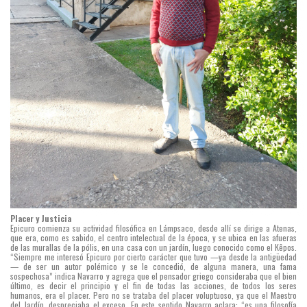
Placer y Justicia
Epicuro comienza su actividad filosófica en Lámpsaco, desde allí se dirige a Atenas,
que era, como es sabido, el centro intelectual de la época, y se ubica en las afueras
de las murallas de la pólis, en una casa con un jardín, luego conocido como el Kêpos.
“Siempre me interesó Epicuro por cierto carácter que tuvo —ya desde la antigüedad
— de ser un autor polémico y se le concedió, de alguna manera, una fama
sospechosa” indica Navarro y agrega que el pensador griego consideraba que el bien
último, es decir el principio y el fin de todas las acciones, de todos los seres
humanos, era el placer. Pero no se trataba del placer voluptuoso, ya que el Maestro
del Jardín, despreciaba el exceso. En este sentido Navarro aclara: “es una filosofía