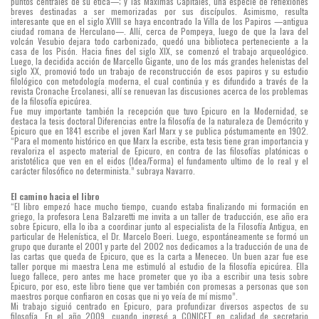
puntos centrales de su ética—; y las Máximas Capitales, una especie de reflexiones
breves destinadas a ser memorizadas por sus discípulos. Asimismo, resulta
interesante que en el siglo XVIII se haya encontrado la Villa de los Papiros —antigua
ciudad romana de Herculano—. Allí, cerca de Pompeya, luego de que la lava del
volcán Vesubio dejara todo carbonizado, quedó una biblioteca perteneciente a la
casa de los Pisón. Hacia fines del siglo XIX, se comenzó el trabajo arqueológico.
Luego, la decidida acción de Marcello Gigante, uno de los más grandes helenistas del
siglo XX, promovió todo un trabajo de reconstrucción de esos papiros y su estudio
filológico con metodología moderna, el cual continúa y es difundido a través de la
revista Cronache Ercolanesi, allí se renuevan las discusiones acerca de los problemas
de la filosofía epicúrea.
Fue muy importante también la recepción que tuvo Epicuro en la Modernidad, se
destaca la tesis doctoral Diferencias entre la filosofía de la naturaleza de Demócrito y
Epicuro que en 1841 escribe el joven Karl Marx y se publica póstumamente en 1902.
“Para el momento histórico en que Marx la escribe, esta tesis tiene gran importancia y
revaloriza el aspecto material de Epicuro, en contra de las filosofías platónicas o
aristotélica que ven en el eidos (Idea/Forma) el fundamento ultimo de lo real y el
carácter filosófico no determinista.” subraya Navarro.
El camino hacia el libro
“El libro empezó hace mucho tiempo, cuando estaba finalizando mi formación en
griego, la profesora Lena Balzaretti me invita a un taller de traducción, ese año era
sobre Epicuro, ella lo iba a coordinar junto al especialista de la Filosofía Antigua, en
particular de Helenística, el Dr. Marcelo Boeri. Luego, espontáneamente se formó un
grupo que durante el 2001 y parte del 2002 nos dedicamos a la traducción de una de
las cartas que queda de Epicuro, que es la carta a Meneceo. Un buen azar fue ese
taller porque mi maestra Lena me estimuló al estudio de la filosofía epicúrea. Ella
luego fallece, pero antes me hace prometer que yo iba a escribir una tesis sobre
Epicuro, por eso, este libro tiene que ver también con promesas a personas que son
maestros porque confiaron en cosas que ni yo veía de mí mismo”.
Mi trabajo siguió centrado en Epicuro, para profundizar diversos aspectos de su
filosofía. En el año 2009, cuando ingresé a CONICET en calidad de secretario