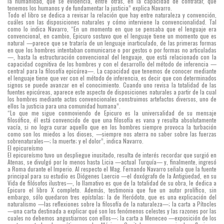
la humanidad, que se evidencia, entre otras, en la capacidad de contratar, que
tenemos los humanos y de fundamentar la justicia” explica Navarro.
Todo el libro se dedica a revisar la relación que hay entre naturaleza y convención,
cuáles son las disposiciones naturales y cómo interviene la convencionalidad. Tal
como lo indica Navarro, “En un momento en que se pensaba que el lenguaje era
convencional, en cambio, Epicuro sostuvo que el lenguaje tiene un momento que es
natural —parece que se trataría de un lenguaje inarticulado, de las primeras formas
en que los hombres intentaban comunicarse o por gestos o por formas no articuladas
—, hasta la estructuración convencional del lenguaje, que está relacionado con la
capacidad cognitiva de los hombres y con el desarrollo del método de inferencia —
central para la filosofía epicúrea—. La capacidad que tenemos de conocer mediante
el lenguaje tiene que ver con el método de inferencia, es decir que con determinados
signos se puede avanzar en el conocimiento. Cuando uno revisa la totalidad de las
fuentes epicúreas, aparece este aspecto de disposiciones naturales a partir de la cual
los hombres mediante actos convencionales construimos artefactos diversos, uno de
ellos la justicia para una comunidad humana”.
“Lo que me sigue conmoviendo de Epicuro es la universalidad de su mensaje
filosófico, él está convencido de que una filosofía es vana y resulta absolutamente
vacía, si no logra curar aquello que en los hombres siempre provoca la turbación
como son los miedos a los dioses, —siempre nos aterra no saber sobre las fuerzas
sobrenaturales—; la muerte; y el dolor”, indica Navarro.
El epicureísmo
El epicureísmo tuvo un despliegue inusitado, resulta de interés recordar que surgió en
Atenas, se divulgó por lo menos hasta Licia —actual Turquía— y, finalmente, ingresó
a Roma durante el Imperio. Al respecto el Mag. Fernando Navarro señala que la fuente
principal para su estudio es Diógenes Laercio —el doxógrafo de la Antigüedad, en su
Vida de filósofos ilustres—, lo llamativo es que de la totalidad de su obra, le dedica a
Epicuro el libro X completo. Además, testimonia que fue un autor prolífico, sin
embargo, sólo quedaron tres epístolas: la de Heródoto, que es una explicación del
naturalismo —las reflexiones sobre la filosofía de la naturaleza—; la carta a Pítocles
—una carta destinada a explicar qué son los fenómenos celestes y las razones por las
cuales no debemos angustiarnos con ellos—; la carta a Meneceo —exposición de los