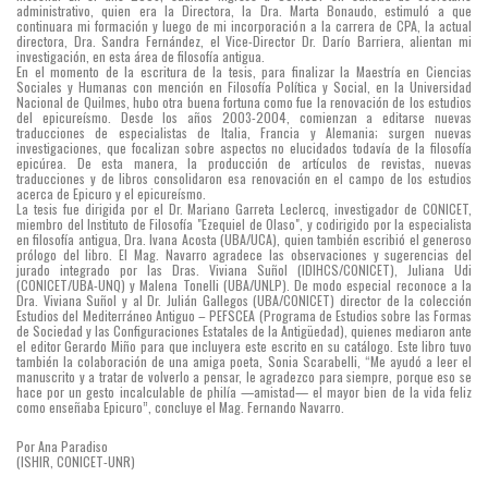
administrativo, quien era la Directora, la Dra. Marta Bonaudo, estimuló a que
continuara mi formación y luego de mi incorporación a la carrera de CPA, la actual
directora, Dra. Sandra Fernández, el Vice-Director Dr. Darío Barriera, alientan mi
investigación, en esta área de filosofía antigua.
En el momento de la escritura de la tesis, para finalizar la Maestría en Ciencias
Sociales y Humanas con mención en Filosofía Política y Social, en la Universidad
Nacional de Quilmes, hubo otra buena fortuna como fue la renovación de los estudios
del epicureísmo. Desde los años 2003-2004, comienzan a editarse nuevas
traducciones de especialistas de Italia, Francia y Alemania; surgen nuevas
investigaciones, que focalizan sobre aspectos no elucidados todavía de la filosofía
epicúrea. De esta manera, la producción de artículos de revistas, nuevas
traducciones y de libros consolidaron esa renovación en el campo de los estudios
acerca de Epicuro y el epicureísmo.
La tesis fue dirigida por el Dr. Mariano Garreta Leclercq, investigador de CONICET,
miembro del Instituto de Filosofía "Ezequiel de Olaso", y codirigido por la especialista
en filosofía antigua, Dra. Ivana Acosta (UBA/UCA), quien también escribió el generoso
prólogo del libro. El Mag. Navarro agradece las observaciones y sugerencias del
jurado integrado por las Dras. Viviana Suñol (IDIHCS/CONICET), Juliana Udi
(CONICET/UBA-UNQ) y Malena Tonelli (UBA/UNLP). De modo especial reconoce a la
Dra. Viviana Suñol y al Dr. Julián Gallegos (UBA/CONICET) director de la colección
Estudios del Mediterráneo Antiguo – PEFSCEA (Programa de Estudios sobre las Formas
de Sociedad y las Configuraciones Estatales de la Antigüedad), quienes mediaron ante
el editor Gerardo Miño para que incluyera este escrito en su catálogo. Este libro tuvo
también la colaboración de una amiga poeta, Sonia Scarabelli, “Me ayudó a leer el
manuscrito y a tratar de volverlo a pensar, le agradezco para siempre, porque eso se
hace por un gesto incalculable de philía —amistad— el mayor bien de la vida feliz
como enseñaba Epicuro”, concluye el Mag. Fernando Navarro.
Por Ana Paradiso
(ISHIR, CONICET-UNR)