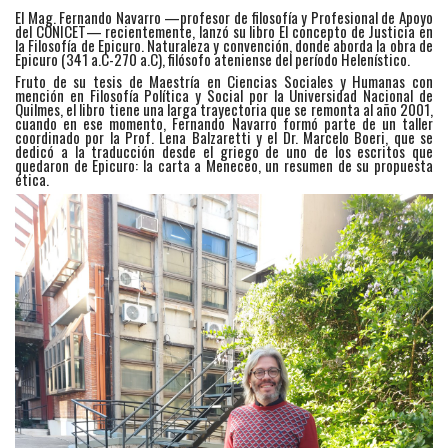
El Mag. Fernando Navarro —profesor de filosofía y Profesional de Apoyo
del CONICET— recientemente, lanzó su libro El concepto de Justicia en
la Filosofía de Epicuro. Naturaleza y convención, donde aborda la obra de
Epicuro (341 a.C-270 a.C), filósofo ateniense del período Helenístico.
Fruto de su tesis de Maestría en Ciencias Sociales y Humanas con
mención en Filosofía Política y Social por la Universidad Nacional de
Quilmes, el libro tiene una larga trayectoria que se remonta al año 2001,
cuando en ese momento, Fernando Navarro formó parte de un taller
coordinado por la Prof. Lena Balzaretti y el Dr. Marcelo Boeri, que se
dedicó a la traducción desde el griego de uno de los escritos que
quedaron de Epicuro: la carta a Meneceo, un resumen de su propuesta
ética.