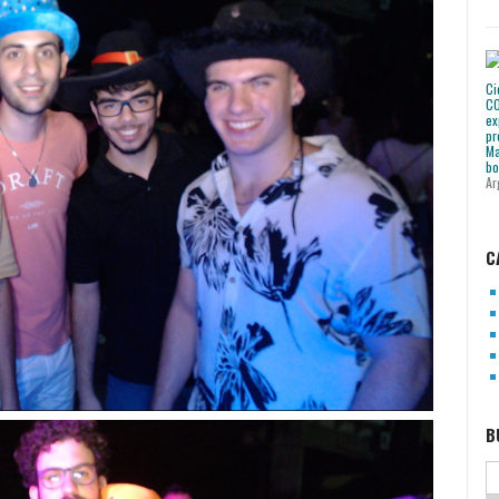
Ar
C
B