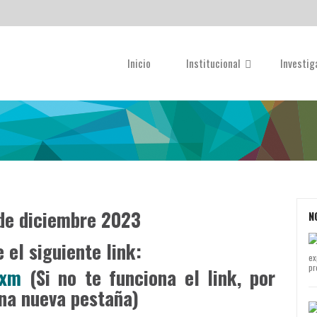
Inicio
Institucional
Investi
 de diciembre 2023
N
 el siguiente link:
ex
pr
1xm
(Si no te funciona el link, por
una nueva pestaña)