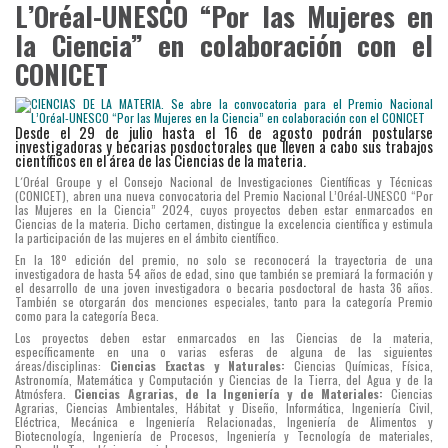
L’Oréal-UNESCO “Por las Mujeres en
la Ciencia” en colaboración con el
CONICET
Desde el 29 de julio hasta el 16 de agosto podrán postularse
investigadoras y becarias posdoctorales que lleven a cabo sus trabajos
científicos en el área de las Ciencias de la materia.
L´Oréal Groupe y el Consejo Nacional de Investigaciones Científicas y Técnicas
(CONICET), abren una nueva convocatoria del Premio Nacional L’Oréal-UNESCO “Por
las Mujeres en la Ciencia” 2024, cuyos proyectos deben estar enmarcados en
Ciencias de la materia. Dicho certamen, distingue la excelencia científica y estimula
la participación de las mujeres en el ámbito científico.
En la 18º edición del premio, no solo se reconocerá la trayectoria de una
investigadora de hasta 54 años de edad, sino que también se premiará la formación y
el desarrollo de una joven investigadora o becaria posdoctoral de hasta 36 años.
También se otorgarán dos menciones especiales, tanto para la categoría Premio
como para la categoría Beca.
Los proyectos deben estar enmarcados en las Ciencias de la materia,
específicamente en una o varias esferas de alguna de las siguientes
áreas/disciplinas:
Ciencias Exactas y Naturales:
Ciencias Químicas, Física,
Astronomía, Matemática y Computación y Ciencias de la Tierra, del Agua y de la
Atmósfera.
Ciencias Agrarias, de la Ingeniería y de Materiales:
Ciencias
Agrarias, Ciencias Ambientales, Hábitat y Diseño, Informática, Ingeniería Civil,
Eléctrica, Mecánica e Ingeniería Relacionadas, Ingeniería de Alimentos y
Biotecnología, Ingeniería de Procesos, Ingeniería y Tecnología de materiales,