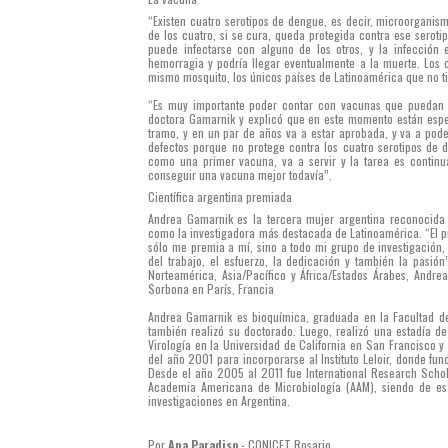
“Existen cuatro serotipos de dengue, es decir, microorgan
de los cuatro, si se cura, queda protegida contra ese serotip
puede infectarse con alguno de los otros, y la infecció
hemorragia y podría llegar eventualmente a la muerte. Los cu
mismo mosquito, los únicos países de Latinoamérica que no t
“Es muy importante poder contar con vacunas que puedan p
doctora Gamarnik y explicó que en este momento están espe
tramo, y en un par de años va a estar aprobada, y va a poder
defectos porque no protege contra los cuatro serotipos de 
como una primer vacuna, va a servir y la tarea es continu
conseguir una vacuna mejor todavía”.
Científica argentina premiada
Andrea Gamarnik es la tercera mujer argentina reconocida 
como la investigadora más destacada de Latinoamérica. “El p
sólo me premia a mí, sino a todo mi grupo de investigació
del trabajo, el esfuerzo, la dedicación y también la pasió
Norteamérica, Asia/Pacífico y África/Estados Árabes, Andr
Sorbona en París, Francia
Andrea Gamarnik es bioquímica, graduada en la Facultad de
también realizó su doctorado. Luego, realizó una estadía 
Virología en la Universidad de California en San Francisco y
del año 2001 para incorporarse al Instituto Leloir, donde fu
Desde el año 2005 al 2011 fue International Research Schol
Academia Americana de Microbiología (AAM), siendo de esa
investigaciones en Argentina.
Por
Ana Paradiso
- CONICET Rosario