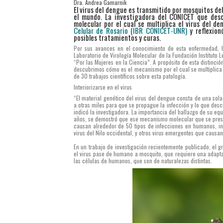
Dra. Andrea Gamarnik
El virus del dengue es transmitido por mosquitos d
el mundo. La investigadora del CONICET que des
molecular por el cual se multiplica el virus del d
Celular de Rosario (IBR CONICET-UNR)
y reflexion
posibles tratamientos y curas.
Por sus avances en el conocimiento de esta enfermedad, 
Laboratorio de Virología Molecular de la Fundación Instituto 
“Por las Mujeres en la Ciencia”. A propósito de esta distinc
descubrimos cómo es el mecanismo por el cual se multiplica 
de 30 trabajos científicos sobre esta patología.
Interiorizarse en el virus
“El material genético del virus del dengue consta de una sol
a otras miles para que se propague la infección y lo que de
indicó la investigadora. La importancia del hallazgo de su equi
años, se demostró que ese mecanismo molecular que se prese
causan alrededor de 50 tipos de infecciones en humanos, inclu
virus del Nilo occidental, y otros virus emergentes que causan 
En un trabajo de investigación recientemente publicado, el 
el virus pase de humano a mosquito, que requiere una adapta
las células de humanos, que son de naturalezas distintas.