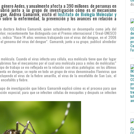
di
el género Aedes, y anualmente afecta a 390 millones de personas en
cubrió junto a su grupo de investigación cómo es el mecanismo
engue, Andrea Gamarnik, visitó el
Instituto de Biología Molecular y
ó sobre la enfermedad, la prevención y los avances en relación a
la doctora Andrea Gamarnik, quien actualmente se desempeña como jefa del
Leloir, recientemente fue distinguida con el Premio internacional L’Oreal-UNESCO
ión, indica “Hace 14 años venimos trabajando con el virus del dengue, en el 2006
el genoma del virus del dengue”. Gamarnik, junto a su grupo, publicó alrededor
a molécula. Cuando el virus infecta una célula, esa molécula tiene que dar lugar
scubrimos fue el mecanismo por el cual una molécula pasa a miles de moléculas”
po de trabajo se vio reflejada en la relación con otras patologías: en los últimos
nta en dengue, se repite en todo un grupo de virus denominados Flavivirus que
yendo el virus de la fiebre amarilla, el virus de la encefalitis de San Luis, el
encefalitis y fiebre.
grupo de investigación que lidera Gamarnik explicó cómo es el proceso para que
ción especial, para que se infecten células de mosquitos y después se infecten