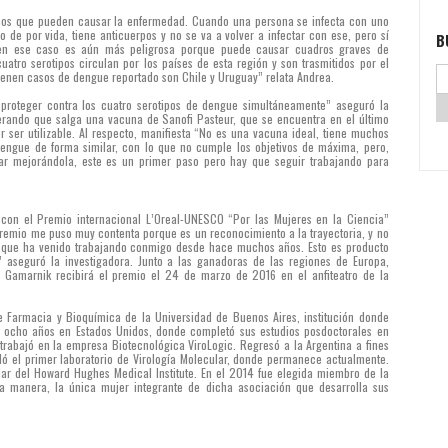
ismos que pueden causar la enfermedad. Cuando una persona se infecta con uno
o de por vida, tiene anticuerpos y no se va a volver a infectar con ese, pero sí
B
n en ese caso es aún más peligrosa porque puede causar cuadros graves de
atro serotipos circulan por los países de esta región y son trasmitidos por el
ienen casos de dengue reportado son Chile y Uruguay” relata Andrea.
roteger contra los cuatro serotipos de dengue simultáneamente” aseguró la
rando que salga una vacuna de Sanofi Pasteur, que se encuentra en el último
 ser utilizable. Al respecto, manifiesta “No es una vacuna ideal, tiene muchos
dengue de forma similar, con lo que no cumple los objetivos de máxima, pero,
ar mejorándola, este es un primer paso pero hay que seguir trabajando para
con el Premio internacional L’Oreal-UNESCO “Por las Mujeres en la Ciencia”
remio me puso muy contenta porque es un reconocimiento a la trayectoria, y no
n, que ha venido trabajando conmigo desde hace muchos años. Esto es producto
n” aseguró la investigadora. Junto a las ganadoras de las regiones de Europa,
ea Gamarnik recibirá el premio el 24 de marzo de 2016 en el anfiteatro de la
 Farmacia y Bioquímica de la Universidad de Buenos Aires, institución donde
de ocho años en Estados Unidos, donde completó sus estudios posdoctorales en
 trabajó en la empresa Biotecnológica ViroLogic. Regresó a la Argentina a fines
ndó el primer laboratorio de Virología Molecular, donde permanece actualmente.
ar del Howard Hughes Medical Institute. En el 2014 fue elegida miembro de la
 manera, la única mujer integrante de dicha asociación que desarrolla sus