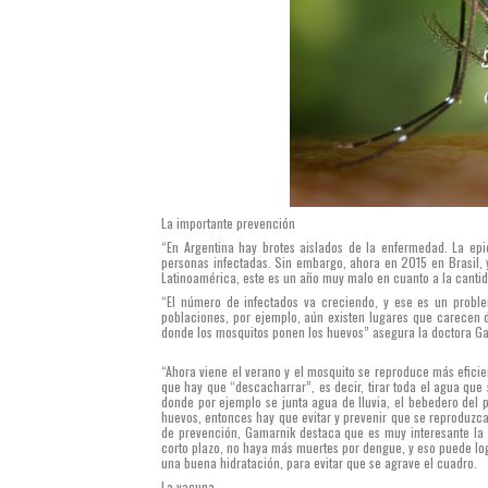
La importante prevención
“En Argentina hay brotes aislados de la enfermedad. La e
personas infectadas. Sin embargo, ahora en 2015 en Brasil, y
Latinoamérica, este es un año muy malo en cuanto a la cantid
“El número de infectados va creciendo, y ese es un probl
poblaciones, por ejemplo, aún existen lugares que carecen de
donde los mosquitos ponen los huevos” asegura la doctora G
“Ahora viene el verano y el mosquito se reproduce más efici
que hay que “descacharrar”, es decir, tirar toda el agua qu
donde por ejemplo se junta agua de lluvia, el bebedero del p
huevos, entonces hay que evitar y prevenir que se reproduzc
de prevención, Gamarnik destaca que es muy interesante la
corto plazo, no haya más muertes por dengue, y eso puede l
una buena hidratación, para evitar que se agrave el cuadro.
La vacuna