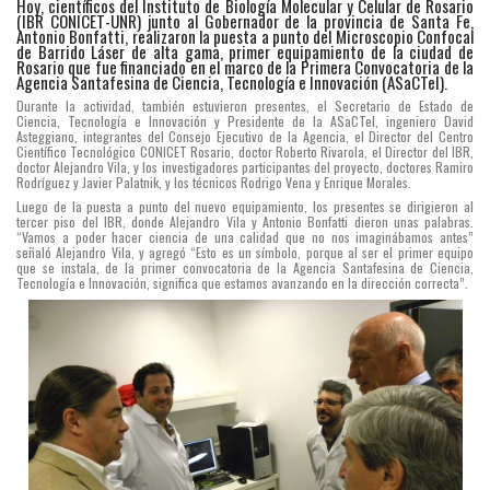
Hoy, científicos del Instituto de Biología Molecular y Celular de Rosario
(IBR CONICET-UNR) junto al Gobernador de la provincia de Santa Fe,
Antonio Bonfatti, realizaron la puesta a punto del Microscopio Confocal
de Barrido Láser de alta gama, primer equipamiento de la ciudad de
Rosario que fue financiado en el marco de la Primera Convocatoria de la
Agencia Santafesina de Ciencia, Tecnología e Innovación (ASaCTeI).
Durante la actividad, también estuvieron presentes, el Secretario de Estado de
Ciencia, Tecnología e Innovación y Presidente de la ASaCTeI, ingeniero David
Asteggiano, integrantes del Consejo Ejecutivo de la Agencia, el Director del Centro
Científico Tecnológico CONICET Rosario, doctor Roberto Rivarola, el Director del IBR,
doctor Alejandro Vila, y los investigadores participantes del proyecto, doctores Ramiro
Rodríguez y Javier Palatnik, y los técnicos Rodrigo Vena y Enrique Morales.
Luego de la puesta a punto del nuevo equipamiento, los presentes se dirigieron al
tercer piso del IBR, donde Alejandro Vila y Antonio Bonfatti dieron unas palabras.
“Vamos a poder hacer ciencia de una calidad que no nos imaginábamos antes”
señaló Alejandro Vila, y agregó “Esto es un símbolo, porque al ser el primer equipo
que se instala, de la primer convocatoria de la Agencia Santafesina de Ciencia,
Tecnología e Innovación, significa que estamos avanzando en la dirección correcta”.