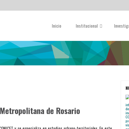
Inicio
Institucional
Investi
N
 Metropolitana de Rosario
CONICET y se especializa en estudios urbano-territoriales. En este