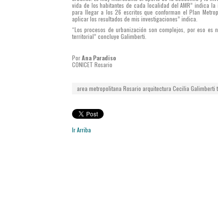
vida de los habitantes de cada localidad del AMR” indica la 
para llegar a los 26 escritos que conforman el Plan Metro
aplicar los resultados de mis investigaciones” indica.
“Los procesos de urbanización son complejos, por eso es n
territorial” concluye Galimberti.
Por
Ana Paradiso
CONICET Rosario
area metropolitana
Rosario
arquitectura
Cecilia Galimberti
Ir Arriba