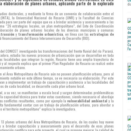
 elaboración de planes urbanos, aplicando parte de lo explorado
di
tudios doctorales, y mediante la firma de un convenio de colaboración entre el
 (INTA), la Universidad Nacional de Rosario (UNR) y la Facultad de Ciencias
cada para ser parte del equipo que va a brindar asistencia y asesoramiento a las
ma “26 estrategias locales, un plan metropolitano”, del Ente de Coordinación
laboración de planes urbanos locales de los diversos municipios y comunas
strucción
y
transformación urbanística
, en línea con las
estrategias de
ó financiamiento del Banco Interamericano de Desarrollo (BID).
 del CONICET investigando las transformaciones del frente fluvial del río Paraná.
gadora, estudia los nuevos procesos de urbanización que se desarrollan en toda
as localidades que integran la región, Rosario tiene una amplia trayectoria de
ti y al respecto explica que el primer Plan Regulador de Rosario se realizó entre
denamiento urbano.
n el Área Metropolitana de Rosario aún no poseen planificación urbana, pero al
imiento notable en este último tiempo, se ve necesaria su elaboración. Por este
 van a implementar un trabajo de capacitación y asistencia a las localidades del
os de cada localidad, se desarrolle cada plan urbano local.
l, a su vez, se manifiestan a escala local y surgen determinadas problemáticas
 la capacidad técnica para tratar estas cuestiones, siendo necesario el abordaje
sos conflictos resultantes, como por ejemplo la
vulnerabilidad ambiental
y la
ulta fundamental contar con un trabajo de planificación urbana, para abordar a
 el territorio metropolitano” explica la investigadora.
e 13 planes urbanos del Área Metropolitana de Rosario, de los cuales hay nueve
oy a brindar capacitación y asesoramiento para el desarrollo de esos planes
estigación centífica para este proyecto, el cual se propone mejorar la calidad de