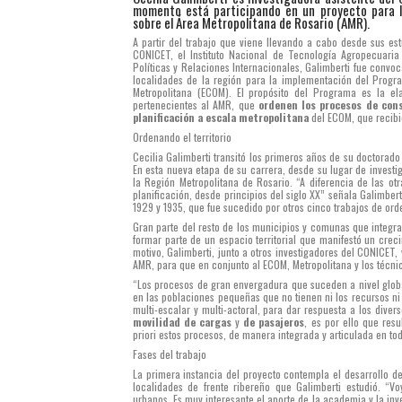
momento está participando en un proyecto para la
sobre el Área Metropolitana de Rosario (AMR).
A partir del trabajo que viene llevando a cabo desde sus es
CONICET, el Instituto Nacional de Tecnología Agropecuaria
Políticas y Relaciones Internacionales, Galimberti fue convo
localidades de la región para la implementación del Progra
Metropolitana (ECOM). El propósito del Programa es la e
pertenecientes al AMR, que
ordenen los procesos de con
planificación a escala metropolitana
del ECOM, que recibi
Ordenando el territorio
Cecilia Galimberti transitó los primeros años de su doctorado
En esta nueva etapa de su carrera, desde su lugar de investi
la Región Metropolitana de Rosario. “A diferencia de las otr
planificación, desde principios del siglo XX” señala Galimber
1929 y 1935, que fue sucedido por otros cinco trabajos de or
Gran parte del resto de los municipios y comunas que integra
formar parte de un espacio territorial que manifestó un crec
motivo, Galimberti, junto a otros investigadores del CONICET,
AMR, para que en conjunto al ECOM, Metropolitana y los técnic
“Los procesos de gran envergadura que suceden a nivel globa
en las poblaciones pequeñas que no tienen ni los recursos ni
multi-escalar y multi-actoral, para dar respuesta a los diver
movilidad de cargas
y
de pasajeros
, es por ello que res
priori estos procesos, de manera integrada y articulada en todo
Fases del trabajo
La primera instancia del proyecto contempla el desarrollo d
localidades de frente ribereño que Galimberti estudió. “V
urbanos. Es muy interesante el aporte de la academia y la inv