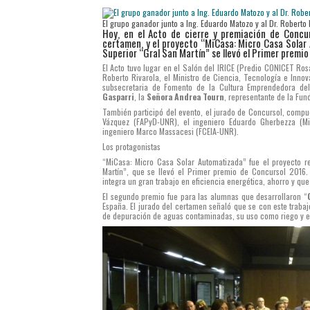
El grupo ganador junto a Ing. Eduardo Matozo y al Dr. Roberto 
Hoy, en el Acto de cierre y premiación de Concur
certamen, y el proyecto “MiCasa: Micro Casa Solar 
Superior “Gral San Martín” se llevó el Primer premio
El Acto tuvo lugar en el Salón del IRICE (Predio CONICET Ros
Roberto Rivarola, el Ministro de Ciencia, Tecnología e Inno
subsecretaria de Fomento de la Cultura Emprendedora del
Gasparri
, la
Señora Andrea Tourn
, representante de la Fu
También participó del evento, el jurado de Concursol, compu
Vázquez (FAPyD-UNR), el ingeniero Eduardo Gherbezza (Min
ingeniero Marco Massacesi (FCEIA-UNR).
Los protagonistas
“MiCasa: Micro Casa Solar Automatizada” fue el proyecto re
Martín”, que se llevó el Primer premio de Concursol 2016. 
integra un gran trabajo en eficiencia energética, ahorro y que
El segundo premio fue para las alumnas que desarrollaron “
España. El jurado del certamen señaló que se con este trabaj
de depuración de aguas contaminadas, su uso como riego y e