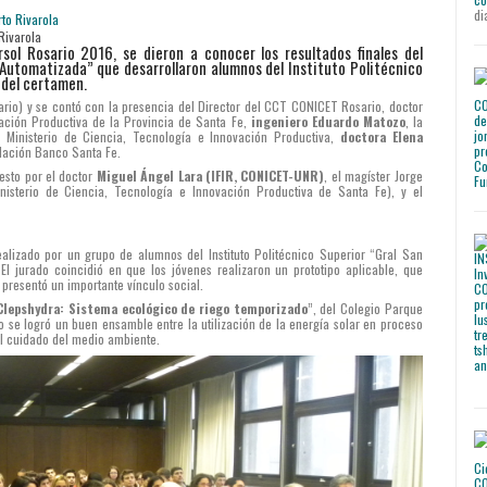
di
Rivarola
sol Rosario 2016, se dieron a conocer los resultados finales del
Automatizada” que desarrollaron alumnos del Instituto Politécnico
 del certamen.
ario) y se contó con la presencia del Director del CCT CONICET Rosario, doctor
vación Productiva de la Provincia de Santa Fe,
ingeniero Eduardo Matozo
, la
 Ministerio de Ciencia, Tecnología e Innovación Productiva,
doctora Elena
ndación Banco Santa Fe.
esto por el doctor
Miguel Ángel Lara (IFIR, CONICET-UNR)
, el magíster Jorge
isterio de Ciencia, Tecnología e Innovación Productiva de Santa Fe), y el
alizado por un grupo de alumnos del Instituto Politécnico Superior “Gral San
El jurado coincidió en que los jóvenes realizaron un prototipo aplicable, que
 presentó un importante vínculo social.
Clepshydra: Sistema ecológico de riego temporizado
”, del Colegio Parque
o se logró un buen ensamble entre la utilización de la energía solar en proceso
l cuidado del medio ambiente.