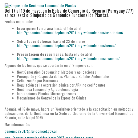
Del 17 al 19 de mayo, en la Bolsa de Comercio de Rosario (Paraguay 777)
se realizará el Simposio de Genómica Funcional de Plantas.
Fechas importantes:
Inscripción temprana
: hasta el 1 de abril
http://genomicafuncionaldeplantas2017-org.webnode.com/inscripcion/
Solicitudes de becas
: hasta el 22 de marzo
http://genomicafuncionaldeplantas2017-org.webnode.com/becas/
Presentación de resúmenes
: hasta el 5 de abril
http://genomicafuncionaldeplantas2017-org.webnode.com/resumen/
Algunos de los temas que se abordarán en el Simposio son:
Next Generation Sequencing: Métodos y Aplicaciones
Percepción y Respuesta de las Plantas a Señales Ambientales
Señalización por Hormonas
Regulación de la expresión génica por ARN no codificantes
Genómica Funcional y Agrobiotecnología
Interacciones Plantas-Microorganismos
Mecanismos de Control de la Expresión Génica
Además, el 16 de mayo, habrá un Workshop orientado a la capacitación en métodos y
aplicaciones de la Genómica en la Sede de Gobierno de la Universidad Nacional de
Rosario, calle Maipú 1065.
Más información:
genomica2017@ibr-conicet.gov.ar
http://genomicafuncionaldeplantas2017-org.webnode.com/