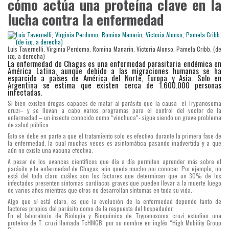
cómo actúa una proteína clave en la
lucha contra la enfermedad
Luis Tavernelli, Virginia Perdomo, Romina Manarin, Victoria Alonso, Pamela Cribb. (de
izq. a derecha)
La enfermedad de Chagas es una enfermedad parasitaria endémica en
América Latina, aunque debido a las migraciones humanas se ha
esparcido a países de América del Norte, Europa y Asia. Solo en
Argentina se estima que existen cerca de 1.600.000 personas
infectadas.
Si bien existen drogas capaces de matar al parásito que la causa -el Trypanosoma
cruzi– y se llevan a cabo varios programas para el control del vector de la
enfermedad – un insecto conocido como “vinchuca”- sigue siendo un grave problema
de salud pública.
Esto se debe en parte a que el tratamiento solo es efectivo durante la primera fase de
la enfermedad, la cual muchas veces es asintomática pasando inadvertida y a que
aún no existe una vacuna efectiva.
A pesar de los avances científicos que día a día permiten aprender más sobre el
parásito y la enfermedad de Chagas, aún queda mucho por conocer. Por ejemplo, no
está del todo claro cuáles son los factores que determinan que un 30% de los
infectados presenten síntomas cardíacos graves que pueden llevar a la muerte luego
de varios años mientras que otros no desarrollan síntomas en toda su vida.
Algo que sí está claro, es que la evolución de la enfermedad depende tanto de
factores propios del parásito como de la respuesta del hospedador.
En el laboratorio de Biología y Bioquímica de Trypanosoma cruzi estudian una
proteína de T. cruzi llamada TcHMGB, por su nombre en inglés “High Mobility Group