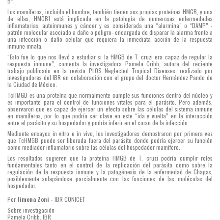
B”.
Los mamíferos, incluido el hombre, también tienen sus propias proteínas HMGB, y una
de ellas, HMGB1 está implicada en la patología de numerosas enfermedades
inflamatorias, autoinmunes y cáncer y es considerada una “alarmina” o “DAMP” -
patrón molecular asociado a daño o peligro- encargada de disparar la alarma frente a
una infección o daño celular que requiera la inmediata acción de la respuesta
inmune innata.
“Esto fue lo que nos llevó a estudiar si la HMGB de T. cruzi era capaz de regular la
respuesta inmune”, comenta la investigadora Pamela Cribb, autora del reciente
trabajo publicado en la revista PLOS Neglected Tropical Diseases; realizado por
investigadores del IBR en colaboración con el grupo del doctor Hernández Pando de
la Ciudad de México.
TcHMGB es una proteína que normalmente cumple sus funciones dentro del núcleo y
es importante para el control de funciones vitales para el parásito. Pero además,
observaron que es capaz de ejercer un efecto sobre las células del sistema inmune
en mamíferos, por lo que podría ser clave en este “ida y vuelta” en la interacción
entre el parásito y su hospedador y podría inferir en el curso de la infección.
Mediante ensayos in vitro e in vivo, los investigadores demostraron por primera vez
que TcHMGB puede ser liberada fuera del parásito donde podría ejercer su función
como mediador inflamatorio sobre las células del hospedador mamífero.
Los resultados sugieren que la proteína HMGB de T. cruzi podría cumplir roles
fundamentales tanto en el control de la replicación del parásito como sobre la
regulación de la respuesta inmune y la patogénesis de la enfermedad de Chagas,
posiblemente solapándose parcialmente con las funciones de las moléculas del
hospedador.
Por
Jimena Zoni -
IBR CONICET
Sobre investigación
Pamela Cribb. IBR