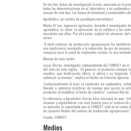
De las tres líneas de investigación la más avanzada es la pr
todas las determinaciones en el laboratorio, y en septiembre 
ensayo de este tipo. Las líneas de bioetanol y combustible sól
Agrobótica, un cambio de paradigma tecnológico
Néstor Di Leo, ingeniero agrónomo, docente e investigador de
agrobótica, es decir, la aplicación de la robótica a los sis
vinculada con ellos. Por otra parte, explicó los alcances de
aérea-.
“A nivel sistemas de producción agropecuaria los beneficios
una implicancia vinculada a la reducción de uso de insumos, 
riesgosas para la salud de empleados rurales. Es una verdadera
Manejo de maíz tardío
Lucas Borrás, investigador independiente del CONICET en el 
del maíz en esta región. “En general, el productor siempre t
siembra, que fertilización utiliza, si utiliza o no fungicid
optimizar su manejo”, explica el doctor en Ciencias Agrarias.
Tradicionalmente el maíz se sembraba en septiembre, octub
llevado a optimizar prácticas de manejo que quizás ya est
productor al modificar la fecha de siembra”, sostiene Borrás.
En referencia a AgroActiva, Borrás hace hincapié en que: “es
insumos y exportadores son muy buenos para el sistema de 
es aplicado. Es importante que el CONICET esté en el centro 
los usuarios finales del sistema de producción agropecuario”.
Fuente: CONICET
Medios