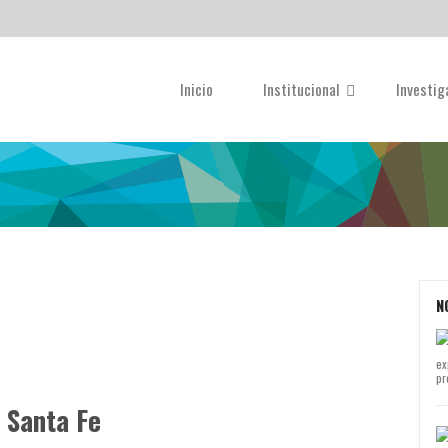
Inicio
Institucional
Investi
N
ex
pr
n Santa Fe