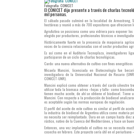
Fotografía: CONICET
El CONICET dijo presente a través de charlas tecno
mil personas.
El sábado pasado culminó en la localidad de Armostrong, 
hectáreas y reunió a más de 700 expositores que ofrecieron lo 
AgroActiva se posiciona como una vidriera para exponer los
elegido por productores, profesionales técnicos e investigado
Históricamente fuerte en la presencia de maquinaria agríco
voces de la ciencia relacionadas con el sector productivo agr
Es así como en el Auditorio Tecnoplaza, investigadores lig
participaron de un ciclo de charlas tecnológicas.
Cardo: una nueva alternativa de cultivo con fines energéticos
Micaela Mancini, licenciada en Biotecnología fue beca
investigadora de la Universidad Nacional de Rosario (UNR)
CONICET-UNR).
Mancini explicó como obtener a través del cardo silvestre tr
utilizar toda la biomasa aérea –hojas y tallo- como biocombust
tienen mucho aceite, de ahí se obtiene el biodiesel. Tiene 
Mancini. Con respecto a la producción de biodiesel analizaro
es aceptable según las normas europeas de regulación.
El perfil del aceite de este cultivo es similar al perfil de ac
la industria de biodiesel de Argentina utiliza como materia p
no necesita ser reimplantado. Dura en un campo hasta diez añ
rústico, nativo de la Cuenca del Mediterráneo, y hace un buen 
Entonces, una vez implantado el cultivo no se necesita mucha
cosecha en febrero. Este proyecto sería útil en el periurbano 