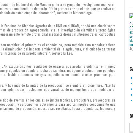
oducción de biodiesel donde Mancini junto a su grupo de investigación realizaron
cultivarán una hectárea de cardo. “Es la primera vez en el país que se realiza un
ido todavía están etapa de laboratorio”, sostiene la biotecnóloga.
 la Facultad de Ciencias Agrarias de la UNR en el IICAR, brindó una charla sobre
temas de producción agropecuaria, y a la investigación científica y tecnológica
l sensoramiento remoto profesional mediante drones multiespectrales -agrobótica
 son notables: el primero es el económico, pero también esta tecnología tiene
Ar
la disminución del impacto ambiental de la agricultura, y al cuidado de tareas
 instancia de desarrollo integral”, sostuvo Di Leo.
IICAR expuso distintos resultados de ensayos que ayudan a optimizar el manejo
C
iene preguntas en cuanto a fecha de siembra, nitrógeno a aplicar, que genotipo
a. En el Instituto tenemos ensayos específicos en cuanto a estas prácticas para
re, y hoy más de la mitad de la producción se siembra en diciembre. “Eso ha
aban optimizadas. Testeamos que variables de manejo tiene que modificar el
te tipo de eventos en los cuales se juntan técnicos, productores, proveedores de
producción, y participamos activamente para aportar nuestro conocimiento que
del sistema de producción, muestre sus resultados hacia productores, técnicos, y
B