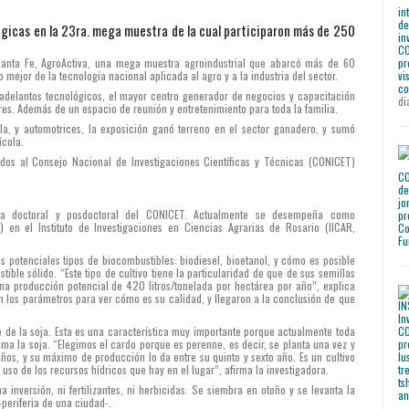
lógicas en la 23ra. mega muestra de la cual participaron más de 250
Santa Fe, AgroActiva, una mega muestra agroindustrial que abarcó más de 60
mejor de la tecnología nacional aplicada al agro y a la industria del sector.
 adelantos tecnológicos, el mayor centro generador de negocios y capacitación
di
res. Además de un espacio de reunión y entretenimiento para toda la familia.
la, y automotrices, la exposición ganó terreno en el sector ganadero, y sumó
ícola.
ados al Consejo Nacional de Investigaciones Científicas y Técnicas (CONICET)
ria doctoral y posdoctoral del CONICET. Actualmente se desempeña como
 en el Instituto de Investigaciones en Ciencias Agrarias de Rosario (IICAR,
es potenciales tipos de biocombustibles: biodiesel, bioetanol, y cómo es posible
ible sólido. “Este tipo de cultivo tiene la particularidad de que de sus semillas
una producción potencial de 420 litros/tonelada por hectárea por año”, explica
n los parámetros para ver cómo es su calidad, y llegaron a la conclusión de que
eite de la soja. Esta es una característica muy importante porque actualmente toda
rima la soja. “Elegimos el cardo porque es perenne, es decir, se planta una vez y
os, y su máximo de producción lo da entre su quinto y sexto año. Es un cultivo
uso de los recursos hídricos que hay en el lugar”, afirma la investigadora.
 inversión, ni fertilizantes, ni herbicidas. Se siembra en otoño y se levanta la
–periferia de una ciudad-.