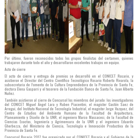
Por último, fueron reconocidos todos los grupos finalistas del certamen, quienes
trabajaron durante todo el año y desarrollaron excelentes trabajos en equipo.
Acto de cierre
El acto de cierre y entrega de premios se desarrolló en el CONICET Rosario, y
asistieron el Director del Centro Científico Tecnológico Rosario Roberto Rivarola, la
subsecretaria de Fomento de la Cultura Emprendedora de la Provincia de Santa Fe,
doctora Elena Gasparri y el tesorero de la Fundación Banco de Santa Fe, Juan Alberto
Nuñez.
También asistieron al cierre de Concursol los miembros del jurado: los investigadores
del CONICET Miguel Ángel Lara y Ruben Piacentini, el magister Gastón Saez de
Arregui, del Instituto Nacional de Tecnología Industrial, el magister Jorge Vazquez, del
Centro de Estudios del Ambiente Humano de la Facultad de Arquitectura,
Planeamiento y Diseño de la UNR, el ingeniero Marco Massacesi, de la Facultad de
Ciencias Exactas, Ingeniería y Agrimensura de la UNR y el ingeniero Eduardo
Gherbezza, del Ministerio de Ciencia, Tecnología e Innovación Productiva de la
Provincia de Santa Fe.
Concursol Rosario 2017 fue organizado por el CONICET Rosario y el Gobierno de la