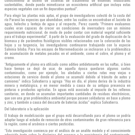
conocimiento al diseño de sistemas de tratamiento de efluentes industriales
sustentables, donde pueda mimetizarse un ecosistema artificial que incluya estas
especies vegetales con un fin depurativo puntual”.
Para elegir las plantas más aptas, el grupo de investigadores colectó de la costa del
río Paraná las especies que abundaban, entre las cuáles se encontraban el Jacinto de
agua, helecho y lenteja de agua y al respecto, Perez cuenta “Primero evaluamos
cuales eran capaces de crecer en condiciones de invernadero con un mínimo
requerimiento nutricional, de modo de poder contar con material vegetal suficiente
para el trabajo experimental”. A partir de la evaluación del grado de duplicación de la
biomasa y de parámetros fisiológicos visibles relacionados con la coloración de las
hojas y su turgencia, los investigadores continuaron trabajando con la especie
Salvinia biloba. Para los ensayos de fitorremediación se inclinaron a la problemática
de acumulación de metales pesados en el ambiente, como el cobre, el plomo y el
cromo.
“Antiguamente el plomo era utilizado como aditivo antidetonante en las naftas, si bien
hace tiempo se dejó de usar, de aquella época quedaron algunos suelos
contaminados, como por ejemplo, los aledaños a ciertas rutas muy viejas o
estaciones de servicio donde el plomo se acumuló debido al tránsito de autos y
camiones” indica Salvatierra y agrega “Hoy en día, el plomo deriva de la industria
minera y metalúrgica, y en menor medida a causa de su antigua presencia en
pinturas o productos agrícolas. En aguas está asociado al impacto de los rellenos
sanitarios, en donde se acumulan importantes cantidades de residuos electrónicos,
que son una gran problemática ambiental porque poseen soldaduras en base a plomo
y zinc, y también a causa del descarte de baterías ácidas” explica Salvatierra.
Del laboratorio a la aplicación
El trabajo de modelización que el grupo está desarrollando para el plomo se podría
adaptar luego al estudio de remoción de otros contaminantes de gran relevancia para
la región, como el arsénico o ciertos pesticidas.
“Esta investigación comienza por el análisis de un analito modelo y el conocimiento
adquirido tanto sobre la dinámica del proceso y la persistencia del contaminante,