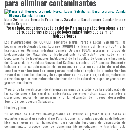
para eliminar contaminantes
María Sol Herrero, Leonardo Perez, Lucas Salvatierra, Dana Loureiro, Camila Olivera y
Daniela Bergara.
Por un lado, especies vegetales del río Paraná que absorben plomo y por
otro, bacterias aisladas de lodos industriales que asimilan
hidrocarburos.
Los investigadores del CONICET Leonardo Martín Pérez y Lucas Salvatierra, las
becarias posdoctorales Dana Loureiro (CONICET) y María Sol Herrero (UCA), y la
licenciada en Química Industrial Daniela Bergara (UCA), integran el Grupo de
Biotecnología de Materiales y Medioambiente (Bio&TecMA) con sede en el
Departamento de Investigación Institucional de la Facultad de Química e Ingeniería
del Rosario de la Pontificia Universidad Católica Argentina (UCA-campus Rosario) y
trabajan en la caracterización de
procesos de biorremediación de metales
pesados y contaminantes emergentes
mediante el empleo de
bioadsorbentes
naturales
, como las plantas y de
subproductos industriales
, es decir, materiales
o desechos que se encuentran abundantemente en la naturaleza o que se generan en
grandes cantidades.
“A partir de la modelización de diferentes sistemas de estudio y de la modificación de
las condiciones y las variables ambientales, queremos volcar estos resultados a
situaciones reales de
aplicación
y a la obtención de
nuevos desarrollos
tecnológicos
”, señala Salvatierra.
Plantas y plomo
“El objetivo de nuestras investigaciones es evaluar el potencial que posee el
ecosistema natural que rodea al río Paraná, como las plantas vasculares de flotación
libre que viven en los humedales, para cumplir funciones de depuración de
contaminantes, proceso que se denomina fitorremediación, y trasladar este