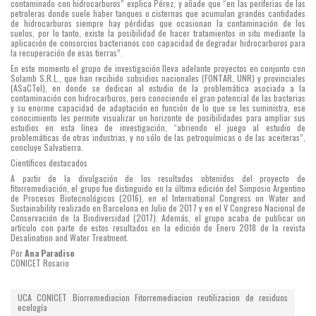
contaminado con hidrocarburos” explica Pérez, y añade que “en las periferias de las
petroleras donde suele haber tanques o cisternas que acumulan grandes cantidades
de hidrocarburos siempre hay pérdidas que ocasionan la contaminación de los
suelos, por lo tanto, existe la posibilidad de hacer tratamientos in situ mediante la
aplicación de consorcios bacterianos con capacidad de degradar hidrocarburos para
la recuperación de esas tierras”.
En este momento el grupo de investigación lleva adelante proyectos en conjunto con
Solamb S.R.L., que han recibido subsidios nacionales (FONTAR, UNR) y provinciales
(ASaCTeI), en donde se dedican al estudio de la problemática asociada a la
contaminación con hidrocarburos, pero conociendo el gran potencial de las bacterias
y su enorme capacidad de adaptación en función de lo que se les suministra, ese
conocimiento les permite visualizar un horizonte de posibilidades para ampliar sus
estudios en esta línea de investigación, “abriendo el juego al estudio de
problemáticas de otras industrias, y no sólo de las petroquímicas o de las aceiteras”,
concluye Salvatierra.
Científicos destacados
A partir de la divulgación de los resultados obtenidos del proyecto de
fitorremediación, el grupo fue distinguido en la última edición del Simposio Argentino
de Procesos Biotecnológicos (2016), en el International Congress on Water and
Sustainability realizado en Barcelona en Julio de 2017 y en el V Congreso Nacional de
Conservación de la Biodiversidad (2017). Además, el grupo acaba de publicar un
artículo con parte de estos resultados en la edición de Enero 2018 de la revista
Desalination and Water Treatment.
Por
Ana Paradiso
CONICET Rosario
UCA
CONICET
Biorremediacion
Fitorremediacion
reutilizacion de residuos
ecología