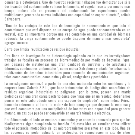
comienza a deteriorarse. Uno de nuestros recientes hallazgos fue demostrar que si la
dosificación del contaminante se hace lentamente, el vegetal resiste por mucho más
tiempo, incluso aún en presencia del contaminante los especímenes pueden
multiplicarse generando nuevos individuos con capacidad de captar el metal”, señala
Salvatierra.
“Una de las ventajas de este tipo de tecnología de saneamiento es que todo el
contaminante que está disperso en un cuerpo de agua puede ser concentrado en un
vegetal, esto es importante porque una vez contenido en una cantidad de biomasa
reducida, la carga contaminante se puede disponer de manera más controlada”
agrega Loureiro.
Barro que limpia: reutilización de residuo industrial
Otra línea de investigación en biotecnología aplicada en la que los investigadores
trabajan se focaliza en procesos de biorremediación por medio de bacterias, “que,
son capaces de metabolizar una gran cantidad de sustratos y de adaptarse a
diferentes condiciones ambientales”, como indica Salvatierra y añade “estudiamos la
reutilización de desechos industriales para remoción de contaminantes orgánicos,
tales como combustibles, como nafta y diésel, analgésicos y pesticidas.
La investigación comenzó a partir de una idea madurada entre los científicos y la
empresa local Solamb S.R.L., que hace tratamientos de biodigestión anaeróbica de
residuos orgánicos industriales no peligrosos, por lo tanto, poseen una matriz
biológica con una gran carga bacteriológica que “más que en un residuo, deberíamos
pensar en este subproducto como una especie de empleado”, como indica Pérez,
haciendo referencia al barro, la matriz de lodo compleja que dispone la empresa y
que está compuesta por una multiplicidad de bacterias con capacidad para generar
metano, un gas que puede ser convertido en energía térmica o eléctrica.
Periódicamente, el lodo se empieza a acumular y se necesita removerlo para que los
biodigestores sigan cumpliendo su función. “Nuestra idea es estudiar cómo utilizar
todo el potencial metabólico de los microorganismos presentes en este lodo. Una de
las opciones es poder aplicarlo en protocolos de remediación in situ de sitios