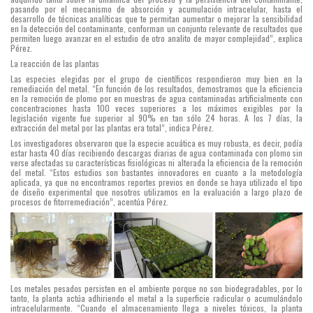
pasando por el mecanismo de absorción y acumulación intracelular, hasta el
desarrollo de técnicas analíticas que te permitan aumentar o mejorar la sensibilidad
en la detección del contaminante, conforman un conjunto relevante de resultados que
permiten luego avanzar en el estudio de otro analito de mayor complejidad”, explica
Pérez.
La reacción de las plantas
Las especies elegidas por el grupo de científicos respondieron muy bien en la
remediación del metal. “En función de los resultados, demostramos que la eficiencia
en la remoción de plomo por en muestras de agua contaminadas artificialmente con
concentraciones hasta 100 veces superiores a los máximos exigibles por la
legislación vigente fue superior al 90% en tan sólo 24 horas. A los 7 días, la
extracción del metal por las plantas era total”, indica Pérez.
Los investigadores observaron que la especie acuática es muy robusta, es decir, podía
estar hasta 40 días recibiendo descargas diarias de agua contaminada con plomo sin
verse afectadas su características fisiológicas ni alterada la eficiencia de la remoción
del metal. “Estos estudios son bastantes innovadores en cuanto a la metodología
aplicada, ya que no encontramos reportes previos en donde se haya utilizado el tipo
de diseño experimental que nosotros utilizamos en la evaluación a largo plazo de
procesos de fitorremediación”, acentúa Pérez.
Los metales pesados persisten en el ambiente porque no son biodegradables, por lo
tanto, la planta actúa adhiriendo el metal a la superficie radicular o acumulándolo
intracelularmente. “Cuando el almacenamiento llega a niveles tóxicos, la planta