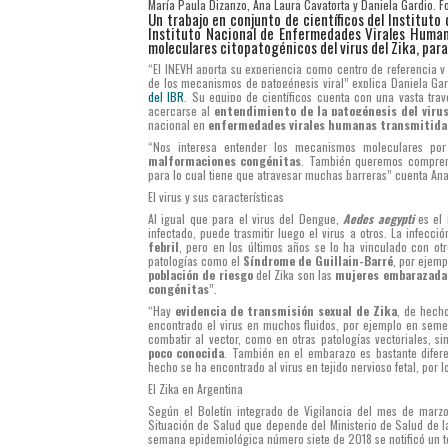
María Paula Dizanzo, Ana Laura Cavatorta y Daniela Gardio. F
Un trabajo en conjunto de científicos del Instituto
Instituto Nacional de Enfermedades Virales Human
moleculares citopatogénicos del virus del Zika, par
“El INEVH aporta su experiencia como centro de referencia y 
de los mecanismos de patogénesis viral” explica Daniela Gar
del IBR
. Su equipo de científicos cuenta con una vasta tray
acercarse al
entendimiento de la patogénesis del virus
nacional en
enfermedades virales humanas transmitidas
“Nos interesa entender los mecanismos moleculares po
malformaciones congénitas
. También queremos comprend
para lo cual tiene que atravesar muchas barreras” cuenta Ana
El virus y sus características
Al igual que para el virus del Dengue,
Aedes aegypti
es el 
infectado, puede trasmitir luego el virus a otros. La infe
febril
, pero en los últimos años se lo ha vinculado con otr
patologías como el
Síndrome de Guillain-Barré
, por ejem
población de riesgo
del Zika son las
mujeres embarazada
congénitas
”.
“Hay
evidencia de transmisión sexual de Zika
, de hecho
encontrado el virus en muchos fluidos, por ejemplo en seme
combatir al vector, como en otras patologías vectoriales, s
poco conocida
. También en el embarazo es bastante diferen
hecho se ha encontrado al virus en tejido nervioso fetal, por 
El Zika en Argentina
Según el Boletín integrado de Vigilancia del mes de marzo
Situación de Salud que depende del Ministerio de Salud de la
semana epidemiológica número siete de 2018 se notificó un t