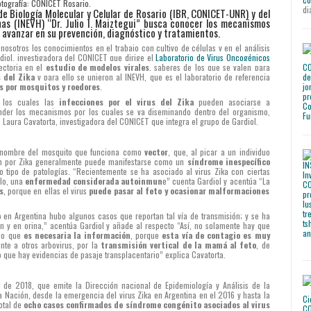
otografía: CONICET Rosario.
di
 de Biología Molecular y Celular de Rosario (IBR, CONICET-UNR) y del
as (INEVH) “Dr. Julio I. Maiztegui” busca conocer los mecanismos
a avanzar en su prevención, diagnóstico y tratamientos.
nosotros los conocimientos en el trabajo con cultivo de células y en el análisis
diol, investigadora del CONICET que dirige el
Laboratorio de Virus Oncogénicos
ectoria en el
estudio de modelos virales
, saberes de los que se valen para
 del Zika
y para ello se unieron al INEVH, que es el laboratorio de referencia
 por mosquitos y roedores
.
r los cuales las
infecciones por el virus del Zika
pueden asociarse a
er los mecanismos por los cuales se va diseminando dentro del organismo,
 Laura Cavatorta, investigadora del CONICET que integra el grupo de Gardiol.
nombre del mosquito que funciona como
vector
, que, al picar a un individuo
cción por Zika generalmente puede manifestarse como un
síndrome inespecífico
o tipo de patologías. “Recientemente se ha asociado al virus Zika con ciertas
plo, una
enfermedad considerada autoinmun
e” cuenta Gardiol y acentúa “La
s
, porque en ellas el virus
puede pasar al feto y ocasionar malformaciones
 en Argentina hubo algunos casos que reportan tal vía de transmisión; y se ha
n y en orina,” acentúa Gardiol y añade al respecto “Así, no solamente hay que
ino que
es necesaria la información
, porque
esta vía de contagio es muy
te a otros arbovirus, por la
transmisión vertical de la mamá al feto
, de
lo que hay evidencias de pasaje transplacentario” explica Cavatorta.
 de 2018, que emite la Dirección nacional de Epidemiología y Análisis de la
 Nación, desde la emergencia del virus Zika en Argentina en el 2016 y hasta la
otal de
ocho casos confirmados de síndrome congénito asociados al virus