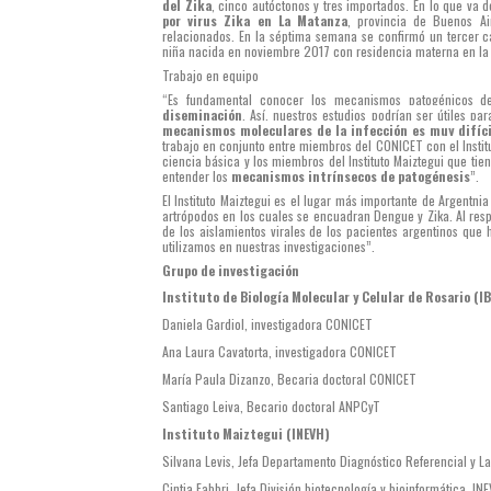
del Zika
, cinco autóctonos y tres importados. En lo que va 
por virus Zika en La Matanza
, provincia de Buenos Ai
relacionados. En la séptima semana se confirmó un tercer c
niña nacida en noviembre 2017 con residencia materna en la 
Trabajo en equipo
“Es fundamental conocer los mecanismos patogénicos de
diseminación
. Así, nuestros estudios podrían ser útiles pa
mecanismos moleculares de la infección es muy difíci
trabajo en conjunto entre miembros del CONICET con el Instit
ciencia básica y los miembros del
Instituto Maiztegui
que tiene
entender los
mecanismos intrínsecos de patogénesis
”.
El Instituto Maiztegui es el lugar más importante de Argentni
artrópodos en los cuales se encuadran Dengue y Zika. Al resp
de los aislamientos virales de los pacientes argentinos que 
utilizamos en nuestras investigaciones”.
Grupo de investigación
Instituto de Biología Molecular y Celular de Rosario (
Daniela Gardiol, investigadora CONICET
Ana Laura Cavatorta, investigadora CONICET
María Paula Dizanzo, Becaria doctoral CONICET
Santiago Leiva, Becario doctoral ANPCyT
Instituto Maiztegui (
INEVH)
Silvana Levis, Jefa Departamento Diagnóstico Referencial y La
Cintia Fabbri, Jefa División biotecnología y bioinformática, IN