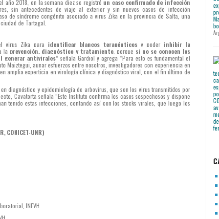
del año 2018, en la semana diez se registró
un caso confirmado de infección
res, sin antecedentes de viaje al exterior y sin nuevos casos de infección
aso de síndrome congénito asociado a virus Zika en la provincia de Salta, una
ciudad de Tartagal.
Ar
l virus Zika para
identificar blancos terapéuticos
y poder
inhibir la
ra la
prevención, diagnóstico y tratamiento
, porque
si no se conocen los
l generar antivirales
” señala Gardiol y agrega “Para esto es fundamental el
uto Maiztegui,
aunar esfuerzos entre nosotros, investigadores con experiencia en
n amplia experticia en virología clínica y diagnóstico viral, con el fin último de
a en diagnóstico y epidemiología de arbovirus, que son los virus transmitidos por
ecto, Cavatorta señala “Este Instituto confirma los casos sospechosos y dispone
han tenido estas infecciones, contando así con los stocks virales, que luego los
IBR, CONICET-UNR)
C
boratorial, INEVH
EVH