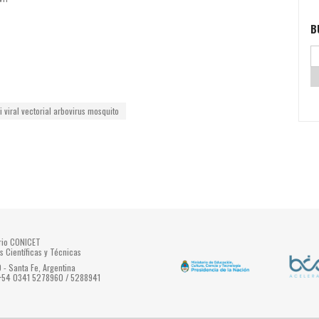
B
i
viral
vectorial
arbovirus
mosquito
ario CONICET
s Científicas y Técnicas
- Santa Fe, Argentina
 +54 0341 5278960 / 5288941