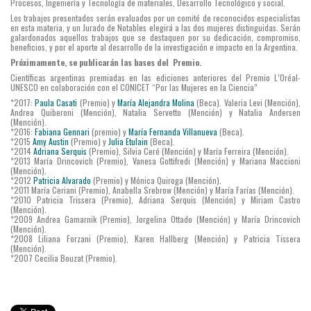
Procesos, Ingeniería y Tecnología de materiales, Desarrollo Tecnológico y social.
Los trabajos presentados serán evaluados por un comité de reconocidos especialistas
en esta materia, y un Jurado de Notables elegirá a las dos mujeres distinguidas. Serán
galardonados aquellos trabajos que se destaquen por su dedicación, compromiso,
beneficios, y por el aporte al desarrollo de la investigación e impacto en la Argentina.
Próximamente, se publicarán las bases del Premio.
Científicas argentinas premiadas en las ediciones anteriores del Premio L’Oréal-
UNESCO en colaboración con el CONICET “Por las Mujeres en la Ciencia”
*2017:
Paula Casati
(Premio) y
María Alejandra Molina
(Beca). Valeria Levi (Mención),
Andrea Quiberoni (Mención), Natalia Servetto (Mención) y Natalia Andersen
(Mención).
*2016:
Fabiana Gennari
(premio) y
María Fernanda Villanueva
(Beca).
*2015
Amy Austin
(Premio) y
Julia Etulain
(Beca).
*2014
Adriana Serquis
(Premio), Silvia Ceré (Mención) y María Ferreira (Mención).
*2013 María Drincovich (Premio), Vanesa Gottifredi (Mención) y Mariana Maccioni
(Mención).
*2012
Patricia Alvarado
(Premio) y Mónica Quiroga (Mención)
.
*2011 María Ceriani (Premio), Anabella Srebrow (Mención) y María Farías (Mención).
*2010 Patricia Trissera (Premio), Adriana Serquis (Mención) y Miriam Castro
(Mención).
*2009 Andrea Gamarnik (Premio), Jorgelina Ottado (Mención) y María Drincovich
(Mención).
*2008 Liliana Forzani (Premio), Karen Hallberg (Mención) y Patricia Tissera
(Mención).
*2007 Cecilia Bouzat (Premio).