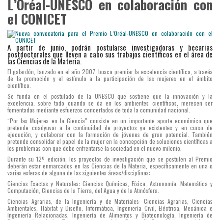
L’Oréal-UNESCO en colaboración con
el CONICET
A partir de junio, podrán postularse investigadoras y becarias
postdoctorales que lleven a cabo sus trabajos científicos en el área de
las Ciencias de la Materia.
El galardón, lanzado en el año 2007, busca premiar la excelencia científica, a través
de la promoción y el estímulo a la participación de las mujeres en el ámbito
científico.
Se funda en el postulado de la UNESCO que sostiene que la innovación y la
excelencia, sobre todo cuando se da en los ambientes científicos, merecen ser
fomentadas mediante esfuerzos concertados de toda la comunidad nacional.
“Por las Mujeres en la Ciencia” consiste en un importante aporte económico que
pretende coadyuvar a la continuidad de proyectos ya existentes y en curso de
ejecución, y colaborar con la formación de jóvenes de gran potencial. También
pretende consolidar el papel de la mujer en la concepción de soluciones científicas a
los problemas con que debe enfrentarse la sociedad en el nuevo milenio.
Durante su 12º edición, los proyectos de investigación que se postulen al Premio
deberán estar enmarcados en las Ciencias de la Materia, específicamente en una o
varias esferas de alguna de las siguientes áreas/disciplinas:
Ciencias Exactas y Naturales: Ciencias Químicas, Física, Astronomía, Matemática y
Computación, Ciencias de la Tierra, del Agua y de la Atmósfera.
Ciencias Agrarias, de la Ingeniería y de Materiales: Ciencias Agrarias, Ciencias
Ambientales, Hábitat y Diseño, Informática, Ingeniería Civil, Eléctrica, Mecánica e
Ingeniería Relacionadas, Ingeniería de Alimentos y Biotecnología, Ingeniería de