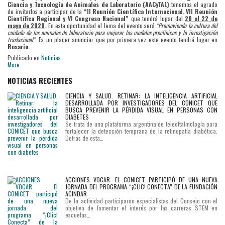
Ciencia y Tecnología de Animales de Laboratorio (AACyTAL)
tenemos el agrado
de invitarlos a participar de la
“II Reunión Científica Internacional, VII Reunión
Científica Regional y VI Congreso Nacional”
que tendrá lugar del
20 al 22 de
mayo de 2020
. En esta oportunidad el lema del evento será
“Promoviendo la cultura del
cuidado de los animales de laboratorio para mejorar los modelos preclínicos y la investigación
traslacional”
. Es un placer anunciar que por primera vez este evento tendrá lugar en
Rosario.
Publicado en
Noticias
More
NOTICIAS RECIENTES
CIENCIA Y SALUD. RETINAR: LA INTELIGENCIA ARTIFICIAL
DESARROLLADA POR INVESTIGADORES DEL CONICET QUE
BUSCA PREVENIR LA PÉRDIDA VISUAL EN PERSONAS CON
DIABETES
Se trata de una plataforma argentina de teleoftalmología para
fortalecer la detección temprana de la retinopatía diabética.
Detrás de esta…
ACCIONES VOCAR. EL CONICET PARTICIPÓ DE UNA NUEVA
JORNADA DEL PROGRAMA “¡CLIC! CONECTA” DE LA FUNDACIÓN
ACINDAR
De la actividad participaron especialistas del Consejo con el
objetivo de fomentar el interés por las carreras STEM en
escuelas…