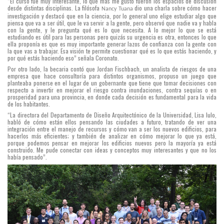
“El curso fue muy interesante, lo que más me gustó fueron los espacios de discusión
desde distintas disciplinas. La filósofa
dio una charla sobre cómo hacer
Nancy Tuana
investigación y destacó que en la ciencia, por lo general uno elige estudiar algo que
piensa que va a ser útil, que le va servir a la gente, pero observó que nadie va y habla
con la gente, y le pregunta qué es lo que necesita. A lo mejor lo que se está
estudiando es útil para las personas pero quizás su urgencia es otra, entonces lo que
ella proponía es que es muy importante generar lazos de confianza con la gente con
la que vas a trabajar. Esa visión te permite cuestionar qué es lo que estás haciendo, y
por qué estás haciendo eso” señala Coronato.
Por otro lado, la becaria contó que Jordan Fischbach, un analista de riesgos de una
empresa que hace consultoría para distintos organismos, propuso un juego que
planteaba ponerse en el lugar de un gobernante que tiene que tomar decisiones con
respecto a invertir en mejorar el riesgo contra inundaciones, contra sequías o en
prosperidad para una provincia, en donde cada decisión es fundamental para la vida
de los habitantes.
“La directora del Departamento de Diseño Arquitectónico de la Universidad, Lisa Iulo,
habló de cómo están ellos pensando las ciudades a futuro, tratando de ver una
integración entre el manejo de recursos y cómo van a ser los nuevos edificios, para
hacerlos más eficientes; y también de analizar en cómo mejorar lo que ya está,
porque podemos pensar en mejorar los edificios nuevos pero la mayoría ya está
construido. Me pude conectar con ideas y conceptos muy interesantes y que no los
había pensado”.