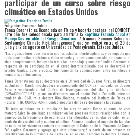
participar de un curso sobre riesgo
climático en Estados Unidos
Fotografías: Francisco Tutella.
Tanea Coronato es licenciada en Física y becaria doctoral del CONICET.
Este año fue seleccionada
para asistir a la
Séptima Escuela Anual en
Manejo Sustentable del Riesgo Climático
(7th annual Summer School on
Sustainable Climate Risk Management) que se realizó entre el 29 de
julio y el 2 de agosto en Universidad de Pennsylvania, Estados Unidos.
“Los organizadores consideraron que los estudios interdisciplinares y de impacto que
realizamos podían contribuir a dicha escuela y la invitación consistió en financiar el
viaje completamente, incluyendo traslados, hospedaje y comidas” indica Coronato al
respecto de su participación en el curso interdisciplinario que se desarrolló en
Estados Unidos, cuyo propósito fue fomentar la comunicación entre científicos y
tomadores de decisiones.
Tanea Coronato realiza su doctorado en la Universidad de Buenos Aires, su directora
es Andrea F. Carril, investigadora independiente del CONICET radicada en Buenos
Aires y vicedirectora del Centro de Investigaciones del Mar y la Atmósfera
(CIMA/CONICET-UBA), y sus co-directores son el doctor Pablo Zaninelli, miembro
también del CIMA, y la doctora Rita Abalone, miembro del Instituto de Física de
Rosario (IFIR, CONICET-UNR), unidad ejecutora donde se desempeña la becaria.
“Mi tesis se enfoca en el estudio de las olas de calor. Desde el punto de vista
meteorológico lo que hago es indagar en los procesos físicos relacionados con la
generación, la frecuencia de ocurrencia y la intensidad de las olas de calor, en un
contexto de variabilidad y cambio climático. Además, analizo el impacto de las olas
de calor en las viviendas sociales que construye el Gobierno de la Provincia de Santa
Fe” explica Coronato y agrega que esto último surgió a partir de un proyecto de
investigación de la Provincia de Santa Fe, en el cual participa la doctora Abalone,