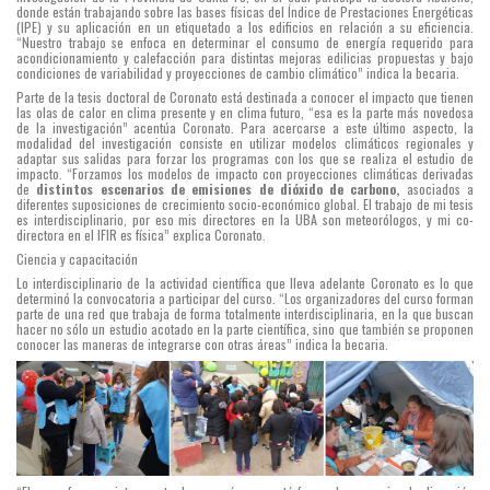
donde están trabajando sobre las bases físicas del Índice de Prestaciones Energéticas
(IPE) y su aplicación en un etiquetado a los edificios en relación a su eficiencia.
“Nuestro trabajo se enfoca en determinar el consumo de energía requerido para
acondicionamiento y calefacción para distintas mejoras edilicias propuestas y bajo
condiciones de variabilidad y proyecciones de cambio climático” indica la becaria.
Parte de la tesis doctoral de Coronato está destinada a conocer el impacto que tienen
las olas de calor en clima presente y en clima futuro, “esa es la parte más novedosa
de la investigación” acentúa Coronato. Para acercarse a este último aspecto, la
modalidad del investigación consiste en utilizar modelos climáticos regionales y
adaptar sus salidas para forzar los programas con los que se realiza el estudio de
impacto. “Forzamos los modelos de impacto con proyecciones climáticas derivadas
de
distintos escenarios de emisiones de dióxido de carbono,
asociados a
diferentes suposiciones de crecimiento socio-económico global. El trabajo de mi tesis
es interdisciplinario, por eso mis directores en la UBA son meteorólogos, y mi co-
directora en el IFIR es física” explica Coronato.
Ciencia y capacitación
Lo interdisciplinario de la actividad científica que lleva adelante Coronato es lo que
determinó la convocatoria a participar del curso. “Los organizadores del curso forman
parte de una red que trabaja de forma totalmente interdisciplinaria, en la que buscan
hacer no sólo un estudio acotado en la parte científica, sino que también se proponen
conocer las maneras de integrarse con otras áreas” indica la becaria.