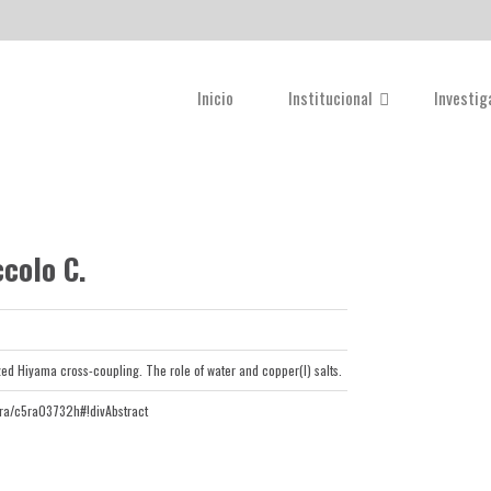
Inicio
Institucional
Investi
ccolo C.
ed Hiyama cross-coupling. The role of water and copper(I) salts.
5/ra/c5ra03732h#!divAbstract