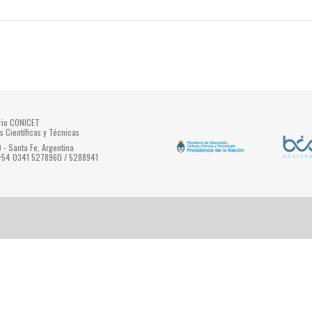
ario CONICET
s Científicas y Técnicas
- Santa Fe, Argentina
 +54 0341 5278960 / 5288941