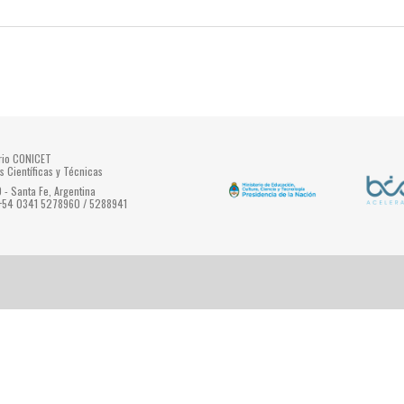
ario CONICET
s Científicas y Técnicas
- Santa Fe, Argentina
 +54 0341 5278960 / 5288941