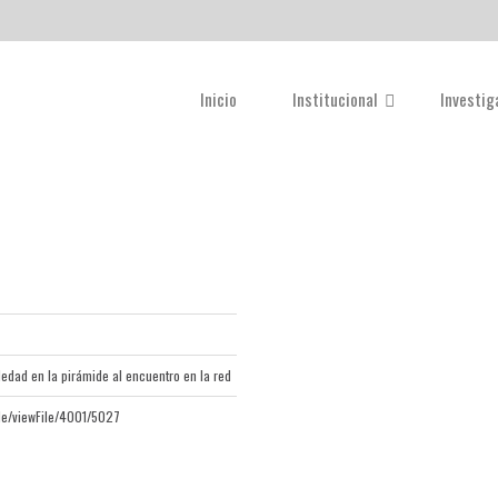
Inicio
Institucional
Investi
oledad en la pirámide al encuentro en la red
cle/viewFile/4001/5027