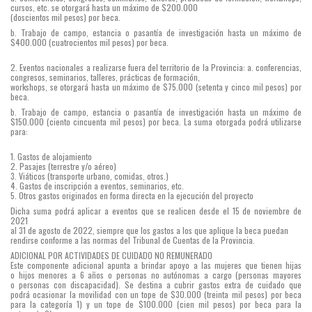
cursos, etc. se otorgará hasta un máximo de $200.000
(doscientos mil pesos) por beca.
b. Trabajo de campo, estancia o pasantía de investigación hasta un máximo de
$400.000 (cuatrocientos mil pesos) por beca.
2. Eventos nacionales a realizarse fuera del territorio de la Provincia: a. conferencias,
congresos, seminarios, talleres, prácticas de formación,
workshops, se otorgará hasta un máximo de $75.000 (setenta y cinco mil pesos) por
beca.
b. Trabajo de campo, estancia o pasantía de investigación hasta un máximo de
$150.000 (ciento cincuenta mil pesos) por beca. La suma otorgada podrá utilizarse
para:
1. Gastos de alojamiento
2. Pasajes (terrestre y/o aéreo)
3. Viáticos (transporte urbano, comidas, otros.)
4. Gastos de inscripción a eventos, seminarios, etc.
5. Otros gastos originados en forma directa en la ejecución del proyecto
Dicha suma podrá aplicar a eventos que se realicen desde el 15 de noviembre de
2021
al 31 de agosto de 2022, siempre que los gastos a los que aplique la beca puedan
rendirse conforme a las normas del Tribunal de Cuentas de la Provincia.
ADICIONAL POR ACTIVIDADES DE CUIDADO NO REMUNERADO
Este componente adicional apunta a brindar apoyo a las mujeres que tienen hijas
o hijos menores a 6 años o personas no autónomas a cargo (personas mayores
o personas con discapacidad). Se destina a cubrir gastos extra de cuidado que
podrá ocasionar la movilidad con un tope de $30.000 (treinta mil pesos) por beca
para la categoría 1) y un tope de $100.000 (cien mil pesos) por beca para la