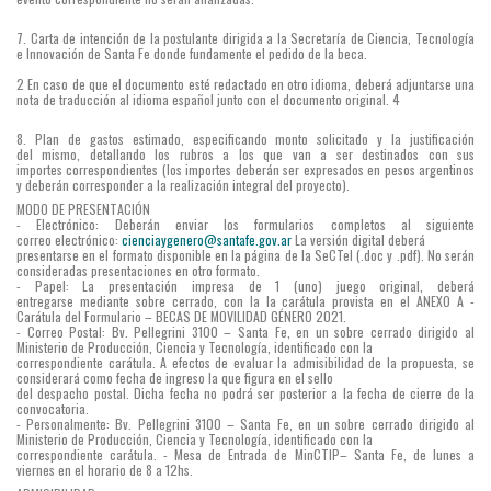
7. Carta de intención de la postulante dirigida a la Secretaría de Ciencia, Tecnología
e Innovación de Santa Fe donde fundamente el pedido de la beca.
2 En caso de que el documento esté redactado en otro idioma, deberá adjuntarse una
nota de traducción al idioma español junto con el documento original. 4
8. Plan de gastos estimado, especificando monto solicitado y la justificación
del mismo, detallando los rubros a los que van a ser destinados con sus
importes correspondientes (los importes deberán ser expresados en pesos argentinos
y deberán corresponder a la realización integral del proyecto).
MODO DE PRESENTACIÓN
- Electrónico: Deberán enviar los formularios completos al siguiente
correo electrónico:
cienciaygenero@santafe.gov.ar
La versión digital deberá
presentarse en el formato disponible en la página de la SeCTeI (.doc y .pdf). No serán
consideradas presentaciones en otro formato.
- Papel: La presentación impresa de 1 (uno) juego original, deberá
entregarse mediante sobre cerrado, con la la carátula provista en el ANEXO A -
Carátula del Formulario – BECAS DE MOVILIDAD GÉNERO 2021.
- Correo Postal: Bv. Pellegrini 3100 – Santa Fe, en un sobre cerrado dirigido al
Ministerio de Producción, Ciencia y Tecnología, identificado con la
correspondiente carátula. A efectos de evaluar la admisibilidad de la propuesta, se
considerará como fecha de ingreso la que figura en el sello
del despacho postal. Dicha fecha no podrá ser posterior a la fecha de cierre de la
convocatoria.
- Personalmente: Bv. Pellegrini 3100 – Santa Fe, en un sobre cerrado dirigido al
Ministerio de Producción, Ciencia y Tecnología, identificado con la
correspondiente carátula. - Mesa de Entrada de MinCTIP– Santa Fe, de lunes a
viernes en el horario de 8 a 12hs.