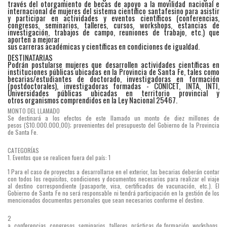
través del otorgamiento de becas de apoyo a la movilidad nacional e
internacional de mujeres del sistema científico santafesino para asistir
y participar en actividades y eventos científicos (conferencias,
congresos, seminarios, talleres, cursos, workshops, estancias de
investigación, trabajos de campo, reuniones de trabajo, etc.) que
aporten a mejorar
sus carreras académicas y científicas en condiciones de igualdad.
DESTINATARIAS
Podrán postularse mujeres que desarrollen actividades científicas en
instituciones públicas ubicadas en la Provincia de Santa Fe, tales como
becarias/estudiantes de doctorado, investigadoras en formación
(postdoctorales), investigadoras formadas - CONICET, INTA, INTI,
Universidades públicas ubicadas en territorio provincial y
otros organismos comprendidos en la Ley Nacional 25467.
MONTO DEL LLAMADO
Se destinará a los efectos de este llamado un monto de diez millones de
pesos ($10.000.000,00); provenientes del presupuesto del Gobierno de la Provincia
de Santa Fe.
CATEGORÍAS
1. Eventos que se realicen fuera del país: 1
1 Para el caso de proyectos a desarrollarse en el exterior, las becarias deberán contar
con todos los requisitos, condiciones y documentos necesarios para realizar el viaje
al destino correspondiente (pasaporte, visa, certificados de vacunación, etc.). El
Gobierno de Santa Fe no será responsable ni tendrá participación en la gestión de los
mencionados documentos personales que sean necesarios conforme el destino.
2
a. conferencias, congresos, seminarios, talleres, prácticas de formación, workshops,