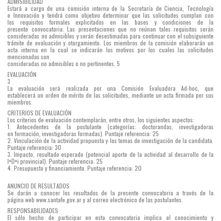
ADMISIBILIDAD
Estará a cargo de una comisión interna de la Secretaría de Ciencia, Tecnología
e Innovación y tendrá como objetivo determinar que las solicitudes cumplan con
los requisitos formales explicitados en las bases y condiciones de la
presente convocatoria. Las presentaciones que no reúnan tales requisitos serán
consideradas no admisibles y serán desestimadas para continuar con el subsiguiente
trámite de evaluación y otorgamiento. Los miembros de la comisión elaborarán un
acta interna en la cual se indicarán los motivos por los cuales las solicitudes
mencionadas son
consideradas no admisibles o no pertinentes. 5
EVALUACIÓN
3
La evaluación será realizada por una Comisión Evaluadora Ad-hoc, que
establecerá un orden de mérito de las solicitudes, mediante un acta firmada por sus
miembros.
CRITERIOS DE EVALUACIÓN
Los criterios de evaluación contemplarán, entre otros, los siguientes aspectos:
1. Antecedentes de la postulante (categorías: doctorandas, investigadoras
en formación, investigadoras formadas). Puntaje referencia: 25
2. Vinculación de la actividad propuesta y los temas de investigación de la candidata.
Puntaje referencia: 30
3. Impacto, resultado esperado (potencial aporte de la actividad al desarrollo de la
I+D+i provincial). Puntaje referencia: 25
4. Presupuesto y financiamiento. Puntaje referencia: 20
ANUNCIO DE RESULTADOS
Se darán a conocer los resultados de la presente convocatoria a través de la
página web www.santafe.gov.ar y al correo electrónico de las postulantes.
RESPONSABILIDADES
El sólo hecho de participar en esta convocatoria implica el conocimiento y