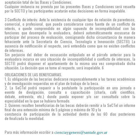
aceptación total de las Bases y Condiciones.
Cualquier instancia no prevista por las presentes Bases y Condiciones será resuelta
por la SECTEI y las participantes acatarán estas decisiones en forma inapelable.
3 Conflicto de interés: Ante la existencia de cualquier tipo de relación de parentesco,
comercial, o profesional, que pueda considerarse como fuente de un conflicto de
interés, o quede comprendido en algún supuesto de incompatibilidad con las
funciones que desempeña la evaluadora, deberá automáticamente excusarse de
participar del proceso de evaluación, consignando dicha circunstancia de manera
fehaciente ante la Secretaría de Ciencia, Tecnología e Innovación (SECTEI) La
ausencia de notificación al respecto, será entendida como que no existen conflictos
de intereses.
Sin perjuicio del deber de excusación estipulado en el párrafo anterior para la
evaluadora incursa en una situación de incompatibilidad o conflicto de intereses, la
SECTEI podrá disponer el apartamiento de la misma una vez comprobada dicha
situación. La decisión que se tome al respecto, será inapelable. 6
OBLIGACIONES DE LAS BENEFICIARIAS.
1. Es obligación de las becarias dedicarse responsablemente a las tareas académicas
y de investigación requeridas en el plan de trabajo de la beca.
2. La SeCTeI podrá requerir a la postulante la participación en una jornada o
evento de divulgación, consulta o capacitación (charla, café científico,
debate, entrevista, etc.) donde pueda exponer y/o ser consultada sobre la
especialidad en la que se hubiera formado.
3. Quienes resulten beneficiarias de las becas deberán remitir a la SeCTeI un informe
final de una extensión mínima de 5 páginas y máxima de 10 y la
constancia de participación de la actividad dentro de los 60 días posteriores
de finalizada la movilidad.
Para más información escribir a
cienciaygenero@santafe.gov.ar