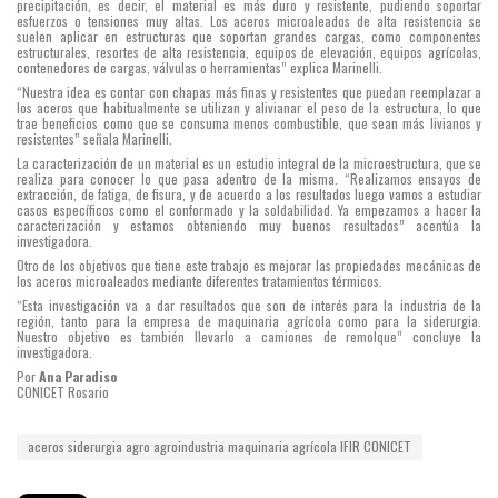
precipitación, es decir, el material es más duro y resistente, pudiendo soportar
esfuerzos o tensiones muy altas. Los aceros microaleados de alta resistencia se
suelen aplicar en estructuras que soportan grandes cargas, como componentes
estructurales, resortes de alta resistencia, equipos de elevación, equipos agrícolas,
contenedores de cargas, válvulas o herramientas” explica Marinelli.
“Nuestra idea es contar con chapas más finas y resistentes que puedan reemplazar a
los aceros que habitualmente se utilizan y alivianar el peso de la estructura, lo que
trae beneficios como que se consuma menos combustible, que sean más livianos y
resistentes” señala Marinelli.
La caracterización de un material es un estudio integral de la microestructura, que se
realiza para conocer lo que pasa adentro de la misma. “Realizamos ensayos de
extracción, de fatiga, de fisura, y de acuerdo a los resultados luego vamos a estudiar
casos específicos como el conformado y la soldabilidad. Ya empezamos a hacer la
caracterización y estamos obteniendo muy buenos resultados” acentúa la
investigadora.
Otro de los objetivos que tiene este trabajo es mejorar las propiedades mecánicas de
los aceros microaleados mediante diferentes tratamientos térmicos.
“Esta investigación va a dar resultados que son de interés para la industria de la
región, tanto para la empresa de maquinaria agrícola como para la siderurgia.
Nuestro objetivo es también llevarlo a camiones de remolque” concluye la
investigadora.
Por
Ana Paradiso
CONICET Rosario
aceros
siderurgia
agro
agroindustria
maquinaria agrícola
IFIR
CONICET