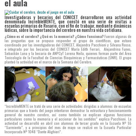
el aula
Investigadoras y becarios del CONICET desarrollaron una actividad
denominada IncreíbleMENTE, que constó en una serie de visitas a
escuelas primarias de Rosario, con el fin de trabajar, mediante dinámicas
lúdicas, sobre la importancia del cerebro en nuestra vida cotidiana.
¿Cómo es el cerebro? ¿Qué es la memoria? ¿Cómo funciona?
Fueron algunas de
las preguntas que se propuso responder el grupo de científicos, que estuvo
coordinado por las investigadoras del CONICET, Alejandra Pacchioni y Silvana Rosso,
e integrado por los becarios del CONICET María Edith Ferrari, Alejandrina Funes,
Sebastián Luna y la becaria de ANPCyT Lorena Neila, quienes forman parte del Área
Toxicología de la Facultad de Ciencias Bioquímicas y Farmacéuticas (UNR). El grupo
planteó la actividad en el marco de la Semana del Cerebro.
“IncreíbleMENTE se trató de una serie de actividades dirigidas a alumnos de escuelas
primarias que a través del juego intentaron demostrar la estructura y funcionamiento
general de nuestro cerebro, así como también se explican algunas funciones
particulares como la memoria y el accionar de los sentidos” explica Pacchioni. La
actividad se desarrolló en abril con alumnos de tercer grado en la Escuela Nº 55
“Sarmiento”, y a principios del mes de mayo se realizó en la Escuela Particular
Incorporada Nº 1048 “Dante Alighieri”.